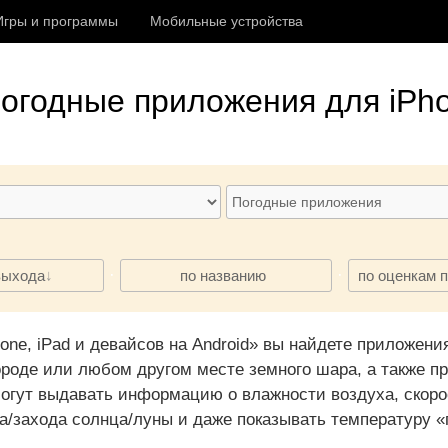
Игры и программы
Мобильные устройства
погодные приложения
для iPho
·
·
выхода
по названию
по оценкам 
hone, iPad и девайсов на Android» вы найдете приложе
ороде или любом другом месте земного шара, а также п
огут выдавать информацию о влажности воздуха, скорос
да/захода солнца/луны и даже показывать температуру 