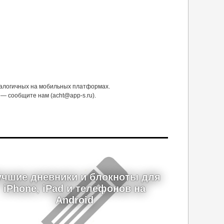
налогичных на мобильных платформах.
— сообщите нам (acht@app-s.ru).
учшие дневники и блокноты для
iPhone, iPad и телефонов на
Android