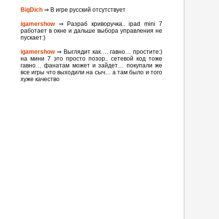
BigDich
⇒ В игре русский отсутствует
igamershow
⇒ Разраб криворучка.. ipad mini 7
работает в окне и дальше выбора управления не
пускает:)
igamershow
⇒ Выглядит как…. гавно… простите:)
на мини 7 это просто позор.. сетевой код тоже
гавно… фанатам может и зайдет… покупали же
все игры что выходили на сыч… а там было и того
хуже качество