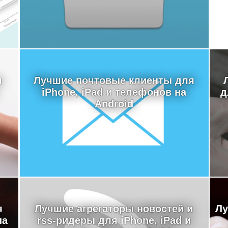
я
Лучшие почтовые клиенты для
iPhone, iPad и телефонов на
д
Android
я
Лучшие агрегаторы новостей и
Лу
на
rss-ридеры для iPhone, iPad и