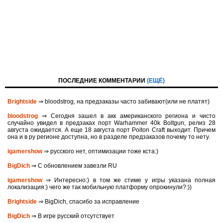
ПОСЛЕДНИЕ КОММЕНТАРИИ
(ЕЩЁ)
Brightside
⇒ bloodstrog, на предзаказы часто забивают(или не платят)
bloodstrog
⇒ Сегодня зашел в акк американского региона и чисто
случайно увидел в предзаках порт Warhammer 40k Boltgun, релиз 28
августа ожидается. A eще 18 августа порт Poiton Сraft выходит. Причем
она и в ру регионе доступна, но в разделе предзаказов почему то нету.
igamershow
⇒ русского нет, оптимизации тоже кста:)
BigDich
⇒ С обновлением завезли RU
igamershow
⇒ Интересно:) в том же стиме у игры указана полная
локализация:) чего же так мобильную платформу опрокинули?:))
Brightside
⇒ BigDich, спасибо за исправление
BigDich
⇒ В игре русский отсутствует