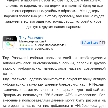
удержать паролей в своей голове? 3, 5, 10? И насколько
сложны те пароли, что вы держите в памяти? Вряд ли все
они сгенерированы случайным образом… Менеджеры
паролей полностью решают эту проблему, вам нужно будет
запомнить только один мастер-пассворд, который откроет
доступ к другим вашим паролям.
Tiny Password
Менеджер паролей
В App Store
оценка пользователей
оценка app-s
Tiny Password избавит пользователей от необходимости
запоминать свои многочисленные логины, пароли и другую
важную информацию, являющуюся частью современной
жизни.
Tiny Password надежно зашифрует и сохранит вашу личную
информацию, такую как данные банковских карт, PIN-коды,
различные заметки, логины и пароли для веб-сайтов.
Программа использует 256-битное AES шифрование. Все
внесенные пользователями данные могут быть разбиты на
категории, а часть из них добавлена в «Избранное» для