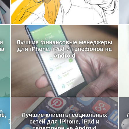
и
Лучшие финансовые менеджеры
на
для iPhone, iPad и телефонов на
Android
e,
Лучшие клиенты социальных
сетей для iPhone, iPad и
телефонов на Android