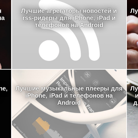
я
Лучшие агрегаторы новостей и
Лу
на
rss-ридеры для iPhone, iPad и
телефонов на Android
ne,
Лучшие музыкальные плееры для
Лу
iPhone, iPad и телефонов на
Android
д