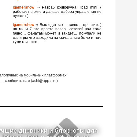
igamershow
⇒ Разраб криворучка.. ipad mini 7
работает в окне и дальше выбора управления не
пускает:)
igamershow
⇒ Выглядит как…. гавно… простите:)
на мини 7 это просто позор.. сетевой код тоже
гавно… фанатам может и зайдет… покупали же
все игры что выходили на сыч… а там было и того
хуже качество
налогичных на мобильных платформах.
— сообщите нам (acht@app-s.ru).
учшие дневники и блокноты для