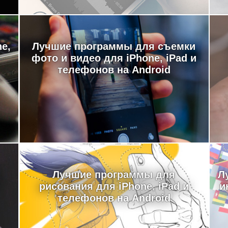
e,
Лучшие программы для съемки
фото и видео для iPhone, iPad и
телефонов на Android
Лучшие программы для
Л
рисования для iPhone, iPad и
и
телефонов на Android