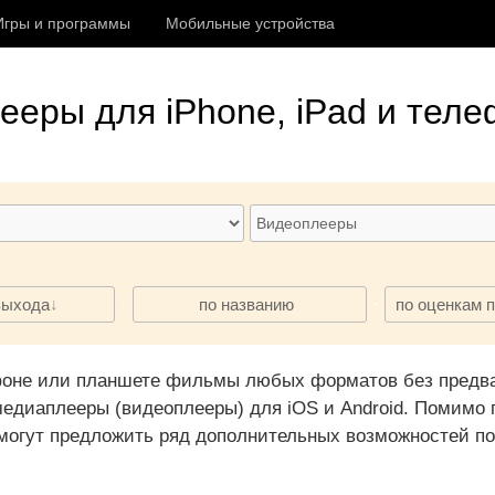
Игры и программы
Мобильные устройства
лееры
для iPhone, iPad и теле
·
·
выхода
по названию
по оценкам 
фоне или планшете фильмы любых форматов без предва
едиаплееры (видеоплееры) для iOS и Android. Помимо
могут предложить ряд дополнительных возможностей п