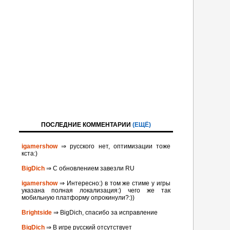
ПОСЛЕДНИЕ КОММЕНТАРИИ
(ЕЩЁ)
igamershow
⇒ русского нет, оптимизации тоже
кста:)
BigDich
⇒ С обновлением завезли RU
igamershow
⇒ Интересно:) в том же стиме у игры
указана полная локализация:) чего же так
мобильную платформу опрокинули?:))
Brightside
⇒ BigDich, спасибо за исправление
BigDich
⇒ В игре русский отсутствует