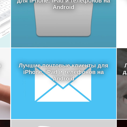
для iPhone, iPad и телефонов на
Android
я
Лучшие почтовые клиенты для
iPhone, iPad и телефонов на
д
Android