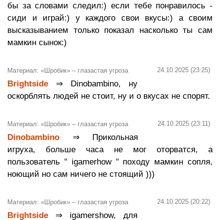
бы за словами следил:) если тебе понравилось -
сиди и играй:) у каждого свои вкусы:) а своим
высказыванием только показал насколько ты сам
мамкин сынок:)
24.10.2025 (23:25)
Материал: «Шробик» – глазастая угроза
Brightside
⇒ Dinobambino, ну
оскорблять людей не стоит, ну и о вкусах не спорят.
24.10.2025 (23:11)
Материал: «Шробик» – глазастая угроза
Dinobambino
⇒ Прикольная
игруха, больше часа не мог оторватся, а
пользователь " igamerhow " походу мамкин сопля,
ноющий но сам ничего не стоящий )))
24.10.2025 (20:22)
Материал: «Шробик» – глазастая угроза
Brightside
⇒ igamershow, для