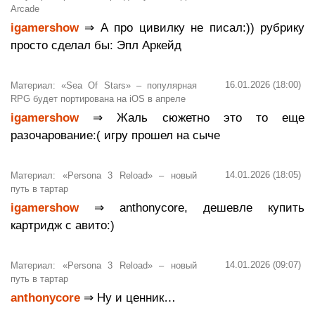
Arcade
igamershow
⇒ А про цивилку не писал:)) рубрику
просто сделал бы: Эпл Аркейд
16.01.2026 (18:00)
Материал: «Sea Of Stars» – популярная
RPG будет портирована на iOS в апреле
igamershow
⇒ Жаль сюжетно это то еще
разочарование:( игру прошел на сыче
14.01.2026 (18:05)
Материал: «Persona 3 Reload» – новый
путь в тартар
igamershow
⇒ anthonycore, дешевле купить
картридж с авито:)
14.01.2026 (09:07)
Материал: «Persona 3 Reload» – новый
путь в тартар
anthonycore
⇒ Ну и ценник…