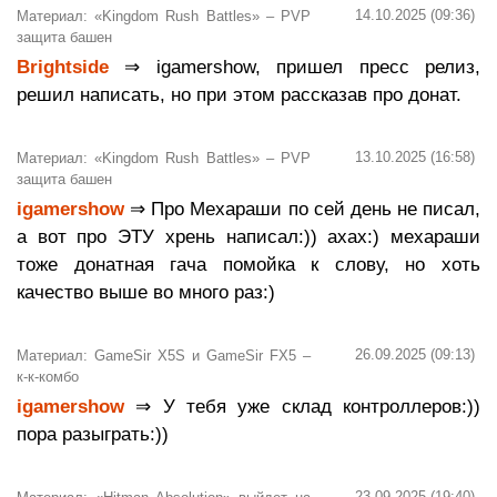
14.10.2025 (09:36)
Материал: «Kingdom Rush Battles» – PVP
защита башен
Brightside
⇒ igamershow, пришел пресс релиз,
решил написать, но при этом рассказав про донат.
13.10.2025 (16:58)
Материал: «Kingdom Rush Battles» – PVP
защита башен
igamershow
⇒ Про Мехараши по сей день не писал,
а вот про ЭТУ хрень написал:)) ахах:) мехараши
тоже донатная гача помойка к слову, но хоть
качество выше во много раз:)
26.09.2025 (09:13)
Материал: GameSir X5S и GameSir FX5 –
к-к-комбо
igamershow
⇒ У тебя уже склад контроллеров:))
пора разыграть:))
23.09.2025 (19:40)