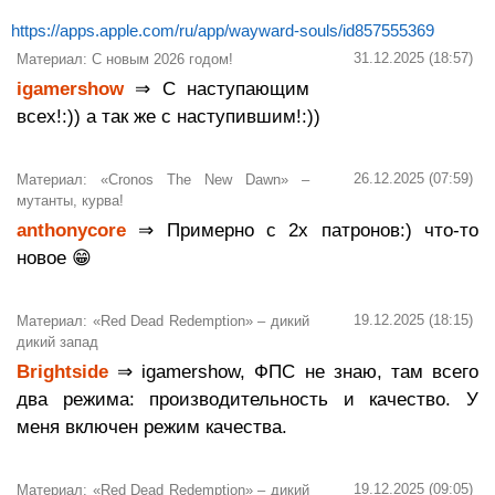
https://apps.apple.com/ru/app/wayward-souls/id857555369
31.12.2025 (18:57)
Материал: С новым 2026 годом!
igamershow
⇒ С наступающим
всех!:)) а так же с наступившим!:))
26.12.2025 (07:59)
Материал: «Cronos The New Dawn» –
мутанты, курва!
anthonycore
⇒ Примерно с 2х патронов:) что-то
новое 😁
19.12.2025 (18:15)
Материал: «Red Dead Redemption» – дикий
дикий запад
Brightside
⇒ igamershow, ФПС не знаю, там всего
два режима: производительность и качество. У
меня включен режим качества.
19.12.2025 (09:05)
Материал: «Red Dead Redemption» – дикий