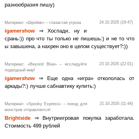
разнообразия пишу)
24.10.2025 (19:47)
Материал: «Шробик» – глазастая угроза
igamershow
⇒ Хоспади, ну и
срань:)) про что ты только не пишешь:) и не то что
ы завышена, а нахрен оно в целом существует?:))
23.10.2025 (22:01)
Материал: «Beyond Blue» – исследуйте
подводный мир!
igamershow
⇒ Еще одна «игра» откололась от
аркады?:) лучше сабнавтику купить:)
21.10.2025 (11:44)
Материал: «Spooky Express» – поезд для
монстров отправляется!
Brightside
⇒ Внутриигровая покупка заработала.
Стоимость 499 рублей