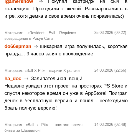
igamershow
⇒ Покупал картридж на сыч в
коллекцию. Проходили с женой. Разочаровались в
игре, хотя демка в свое время очень понравилась:)
25.03.2026 (09:22)
Материал: «Resident Evil Requiem» –
возвращение в Ракун Сити
do66epman
⇒ шикарная игра получилась, короткая
правда... 9 часов заняло прохождение
24.03.2026 (22:56)
Материал: «Ball X Pit» – шарики Х ролики
ha_doc
⇒ Залипательная вещь!
Недавно увидел этот проект на просторах PS Store и
спустя некоторое время он уже в AppStore! Поиграл
денек в бесплатную версию и понял - необходимо
брать полную версию!
14.03.2026 (02:48)
Материал: «Ball x Pit» – настало время
битвы за Шарвилон!