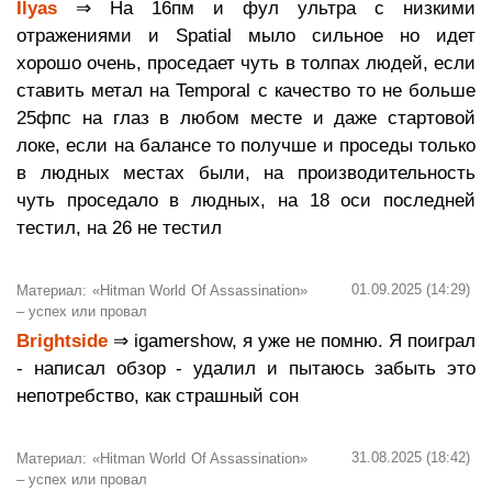
Ilyas
⇒ На 16пм и фул ультра с низкими
отражениями и Spatial мыло сильное но идет
хорошо очень, проседает чуть в толпах людей, если
ставить метал на Temporal с качество то не больше
25фпс на глаз в любом месте и даже стартовой
локе, если на балансе то получше и проседы только
в людных местах были, на производительность
чуть проседало в людных, на 18 оси последней
тестил, на 26 не тестил
01.09.2025 (14:29)
Материал: «Hitman World Of Assassination»
– успех или провал
Brightside
⇒ igamershow, я уже не помню. Я поиграл
- написал обзор - удалил и пытаюсь забыть это
непотребство, как страшный сон
31.08.2025 (18:42)
Материал: «Hitman World Of Assassination»
– успех или провал