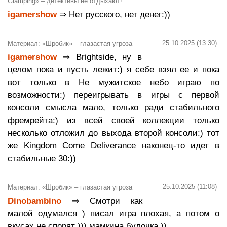
Glamping» – детективы не отдыхают!
igamershow
⇒ Нет русского, нет денег:))
25.10.2025 (13:30)
Материал: «Шробик» – глазастая угроза
igamershow
⇒ Brightside, ну в
целом пока и пусть лежит:) я себе взял ее и пока
вот только в Не мужитское небо играю по
возможности:) переигрывать в игры с первой
консоли смысла мало, только ради стабильного
фремрейта:) из всей своей коллекции только
несколько отложил до выхода второй консоли:) тот
же Kingdom Come Deliverance наконец-то идет в
стабильные 30:))
25.10.2025 (11:08)
Материал: «Шробик» – глазастая угроза
Dinobambino
⇒ Смотри как
малой одумался ) писал игра плохая, а потом о
вкусах не спорят ))) мамкина булочка ))