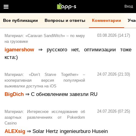
Вход
Все публикации
Вопросы и ответы
Комментарии
Уча
03.08.2026 (14:17)
Материал: «Caravan SandWitch» – по миру
на грузовике
igamershow
⇒ русского нет, оптимизации тоже
кста:)
24.07.2026 (21:33)
Материал: «Don’t Starve Together» –
кооперативная версия популярной
выживалки доступна на iOS
BigDich
⇒ С обновлением завезли RU
24.07.2026 (07:25)
Материал: Интересное исследование об
азартных развлечениях от Pokerdom
Casino
ALEXsig
⇒ Solar Hertz ingenieurburo Husein