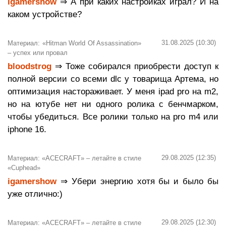
igamershow
⇒ А при каких настройках играл? И на
каком устройстве?
31.08.2025 (10:30)
Материал: «Hitman World Of Assassination»
– успех или провал
bloodstrog
⇒ Тоже собирался приобрести доступ к
полной версии со всеми dlc у товарища Артема, но
оптимизация настораживает. У меня ipad pro на m2,
но на ютубе нет ни одного ролика с бенчмарком,
чтобы убедиться. Все ролики только на pro m4 или
iphone 16.
29.08.2025 (12:35)
Материал: «ACECRAFT» – летайте в стиле
«Cuphead»
igamershow
⇒ Убери энергию хотя бы и было бы
уже отлично:)
29.08.2025 (12:30)
Материал: «ACECRAFT» – летайте в стиле