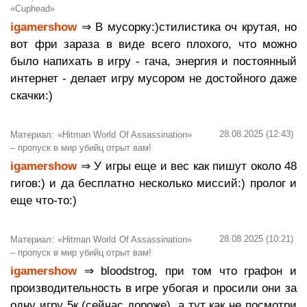
«Cuphead»
igamershow
⇒ В мусорку:)стилистика оч крутая, но
вот фри зараза в виде всего плохого, что можно
было напихать в игру - гача, энергия и постоянный
интернет - делает игру мусором не достойного даже
скачки:)
28.08.2025 (12:43)
Материал: «Hitman World Of Assassination»
– пропуск в мир убийц отрыт вам!
igamershow
⇒ У игры еще и вес как пишут около 48
гигов:) и да бесплатно несколько миссий:) пролог и
еще что-то:)
28.08.2025 (10:21)
Материал: «Hitman World Of Assassination»
– пропуск в мир убийц отрыт вам!
igamershow
⇒ bloodstrog, при том что графон и
производительность в игре убогая и просили они за
одну игру 5к (сейчас дороже), а тут как не посмотри