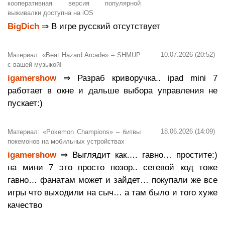
кооперативная версия популярной
выживалки доступна на iOS
BigDich
⇒ В игре русский отсутствует
10.07.2026 (20:52)
Материал: «Beat Hazard Arcade» – SHMUP
с вашей музыкой!
igamershow
⇒ Разраб криворучка.. ipad mini 7
работает в окне и дальше выбора управления не
пускает:)
18.06.2026 (14:09)
Материал: «Pokemon Champions» – битвы
покемонов на мобильных устройствах
igamershow
⇒ Выглядит как…. гавно… простите:)
на мини 7 это просто позор.. сетевой код тоже
гавно… фанатам может и зайдет… покупали же все
игры что выходили на сыч… а там было и того хуже
качество