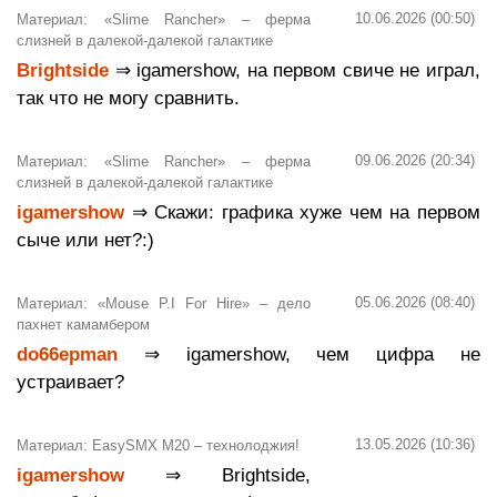
10.06.2026 (00:50)
Материал: «Slime Rancher» – ферма
слизней в далекой-далекой галактике
Brightside
⇒ igamershow, на первом свиче не играл,
так что не могу сравнить.
09.06.2026 (20:34)
Материал: «Slime Rancher» – ферма
слизней в далекой-далекой галактике
igamershow
⇒ Скажи: графика хуже чем на первом
сыче или нет?:)
05.06.2026 (08:40)
Материал: «Mouse P.I For Hire» – дело
пахнет камамбером
do66epman
⇒ igamershow, чем цифра не
устраивает?
13.05.2026 (10:36)
Материал: EasySMX M20 – технолоджия!
igamershow
⇒ Brightside,