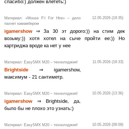
спасибо:) должен влететь:)
12.05.2026 (19:35)
Материал: «Mouse P.I For Hire» – дело
пахнет камамбером
igamershow
⇒ За 30 эт дорого:)) на стим дек
возьму:)) хотя хотел на сыче пройти ее:)) Но
картриджа вроде ка нет у нее
11.05.2026 (18:33)
Материал: EasySMX M20 – технолоджия!
Brightside
⇒ igamershow,
максимум - 21 сантиметр.
10.05.2026 (13:36)
Материал: EasySMX M20 – технолоджия!
igamershow
⇒ Brightside, да,
было бы не плохо это узнать:)
10.05.2026 (08:09)
Материал: EasySMX M20 – технолоджия!