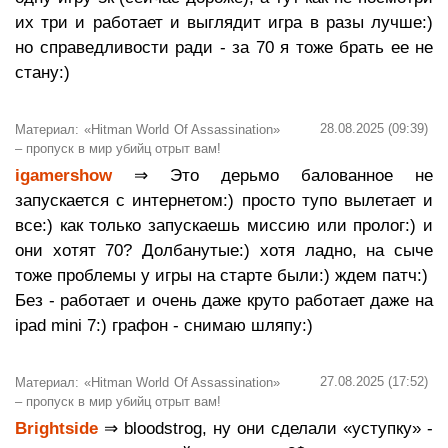
их три и работает и выглядит игра в разы лучше:)
но справедливости ради - за 70 я тоже брать ее не
стану:)
28.08.2025 (09:39)
Материал: «Hitman World Of Assassination»
– пропуск в мир убийц отрыт вам!
igamershow
⇒ Это дерьмо балованное не
запускается с интернетом:) просто тупо вылетает и
все:) как только запускаешь миссию или пролог:) и
они хотят 70? Долбанутые:) хотя ладно, на сыче
тоже проблемы у игры на старте были:) ждем патч:)
Без - работает и очень даже круто работает даже на
ipad mini 7:) графон - снимаю шляпу:)
27.08.2025 (17:52)
Материал: «Hitman World Of Assassination»
– пропуск в мир убийц отрыт вам!
Brightside
⇒ bloodstrog, ну они сделали «уступку» -