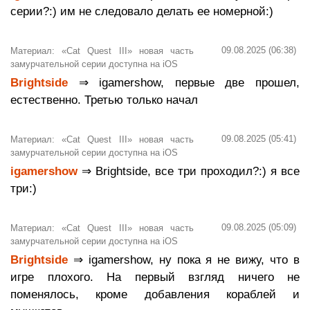
серии?:) им не следовало делать ее номерной:)
09.08.2025 (06:38)
Материал: «Cat Quest III» новая часть
замурчательной серии доступна на iOS
Brightside
⇒ igamershow, первые две прошел,
естественно. Третью только начал
09.08.2025 (05:41)
Материал: «Cat Quest III» новая часть
замурчательной серии доступна на iOS
igamershow
⇒ Brightside, все три проходил?:) я все
три:)
09.08.2025 (05:09)
Материал: «Cat Quest III» новая часть
замурчательной серии доступна на iOS
Brightside
⇒ igamershow, ну пока я не вижу, что в
игре плохого. На первый взгляд ничего не
поменялось, кроме добавления кораблей и