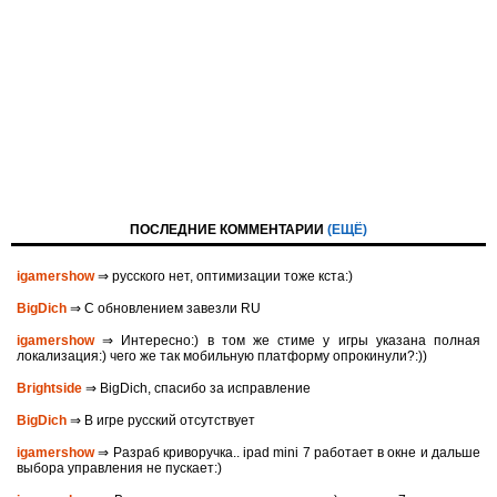
ПОСЛЕДНИЕ КОММЕНТАРИИ
(ЕЩЁ)
igamershow
⇒ русского нет, оптимизации тоже кста:)
BigDich
⇒ С обновлением завезли RU
igamershow
⇒ Интересно:) в том же стиме у игры указана полная
локализация:) чего же так мобильную платформу опрокинули?:))
Brightside
⇒ BigDich, спасибо за исправление
BigDich
⇒ В игре русский отсутствует
igamershow
⇒ Разраб криворучка.. ipad mini 7 работает в окне и дальше
выбора управления не пускает:)