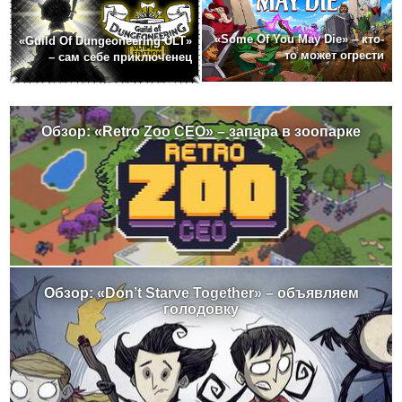
«Some Of You May Die» – кто-
«Guild Of Dungeoneering ULT»
то может огрести
– сам себе приключенец
Обзор: «Retro Zoo CEO» – запара в зоопарке
Обзор: «Don’t Starve Together» – объявляем
голодовку