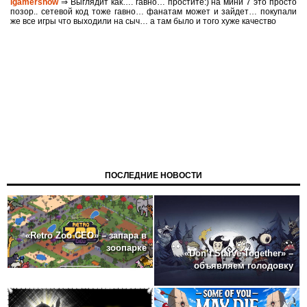
igamershow
⇒ Выглядит как…. гавно… простите:) на мини 7 это просто
позор.. сетевой код тоже гавно… фанатам может и зайдет… покупали
же все игры что выходили на сыч… а там было и того хуже качество
ПОСЛЕДНИЕ НОВОСТИ
«Retro Zoo CEO» – запара в
зоопарке
«Don’t Starve Together» –
объявляем голодовку