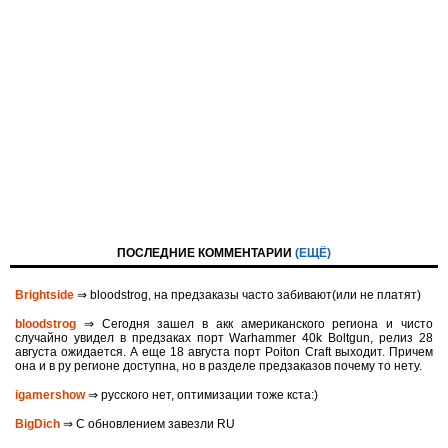
ПОСЛЕДНИЕ КОММЕНТАРИИ
(ЕЩЁ)
Brightside
⇒ bloodstrog, на предзаказы часто забивают(или не платят)
bloodstrog
⇒ Сегодня зашел в акк американского региона и чисто
случайно увидел в предзаках порт Warhammer 40k Boltgun, релиз 28
августа ожидается. A eще 18 августа порт Poiton Сraft выходит. Причем
она и в ру регионе доступна, но в разделе предзаказов почему то нету.
igamershow
⇒ русского нет, оптимизации тоже кста:)
BigDich
⇒ С обновлением завезли RU