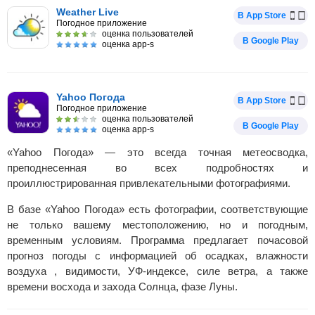
Weather Live
В App Store
Погодное приложение
оценка пользователей
В Google Play
оценка app-s
Yahoo Погода
В App Store
Погодное приложение
оценка пользователей
В Google Play
оценка app-s
«Yahoo Погода» — это всегда точная метеосводка,
преподнесенная во всех подробностях и
проиллюстрированная привлекательными фотографиями.
В базе «Yahoo Погода» есть фотографии, соответствующие
не только вашему местоположению, но и погодным,
временным условиям. Программа предлагает почасовой
прогноз погоды с информацией об осадках, влажности
воздуха , видимости, УФ-индексе, силе ветра, а также
времени восхода и захода Солнца, фазе Луны.