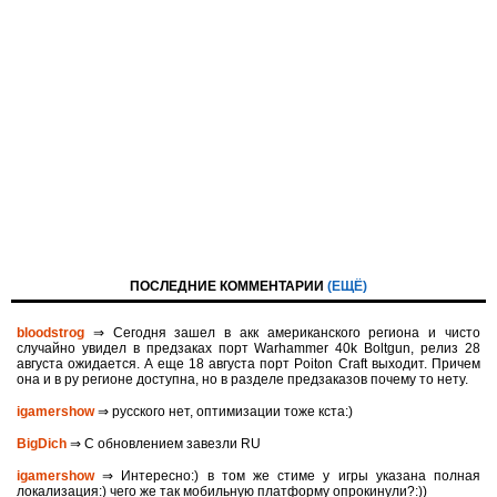
ПОСЛЕДНИЕ КОММЕНТАРИИ
(ЕЩЁ)
bloodstrog
⇒ Сегодня зашел в акк американского региона и чисто
случайно увидел в предзаках порт Warhammer 40k Boltgun, релиз 28
августа ожидается. A eще 18 августа порт Poiton Сraft выходит. Причем
она и в ру регионе доступна, но в разделе предзаказов почему то нету.
igamershow
⇒ русского нет, оптимизации тоже кста:)
BigDich
⇒ С обновлением завезли RU
igamershow
⇒ Интересно:) в том же стиме у игры указана полная
локализация:) чего же так мобильную платформу опрокинули?:))