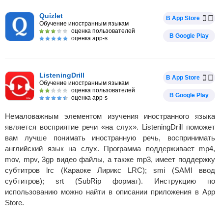
Quizlet
В App Store
Обучение иностранным языкам
оценка пользователей
В Google Play
оценка app-s
ListeningDrill
В App Store
Обучение иностранным языкам
оценка пользователей
В Google Play
оценка app-s
Немаловажным элементом изучения иностранного языка
является восприятие речи «на слух». ListeningDrill поможет
вам лучше понимать иностранную речь, воспринимать
английский язык на слух. Программа поддерживает mp4,
mov, mpv, 3gp видео файлы, а также mp3, имеет поддержку
субтитров lrc (Караоке Лирикс LRC); smi (SAMI ввод
субтитров); srt (SubRip формат). Инструкцию по
использованию можно найти в описании приложения в App
Store.