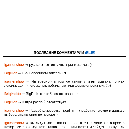
ПОСЛЕДНИЕ КОММЕНТАРИИ
(ЕЩЁ)
igamershow
⇒ русского нет, оптимизации тоже кста:)
BigDich
⇒ С обновлением завезли RU
igamershow
⇒ Интересно:) в том же стиме у игры указана полная
локализация:) чего же так мобильную платформу опрокинули?:))
Brightside
⇒ BigDich, спасибо за исправление
BigDich
⇒ В игре русский отсутствует
igamershow
⇒ Разраб криворучка.. ipad mini 7 работает в окне и дальше
выбора управления не пускает:)
igamershow
⇒ Выглядит как…. гавно… простите:) на мини 7 это просто
позор.. сетевой код тоже гавно… фанатам может и зайдет… покупали