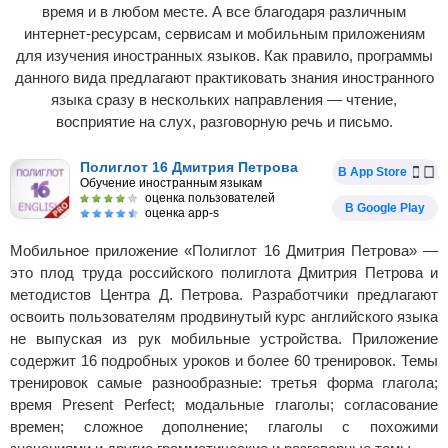
время и в любом месте. А все благодаря различным
интернет-ресурсам, сервисам и мобильным приложениям
для изучения иностранных языков. Как правило, программы
данного вида предлагают практиковать знания иностранного
языка сразу в нескольких направления — чтение,
восприятие на слух, разговорную речь и письмо.
Полиглот 16 Дмитрия Петрова
В App Store
Обучение иностранным языкам
оценка пользователей
В Google Play
оценка app-s
Мобильное приложение «Полиглот 16 Дмитрия Петрова» —
это плод труда российского полиглота Дмитрия Петрова и
методистов Центра Д. Петрова. Разработчики предлагают
освоить пользователям продвинутый курс английского языка
не выпуская из рук мобильные устройства. Приложение
содержит 16 подробных уроков и более 60 тренировок. Темы
тренировок самые разнообразные: третья форма глагола;
время Present Perfect; модальные глаголы; согласование
времен; сложное дополнение; глаголы с похожими