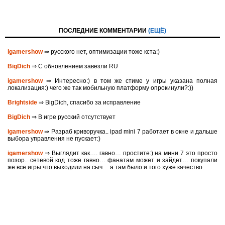
ПОСЛЕДНИЕ КОММЕНТАРИИ
(ЕЩЁ)
igamershow
⇒ русского нет, оптимизации тоже кста:)
BigDich
⇒ С обновлением завезли RU
igamershow
⇒ Интересно:) в том же стиме у игры указана полная
локализация:) чего же так мобильную платформу опрокинули?:))
Brightside
⇒ BigDich, спасибо за исправление
BigDich
⇒ В игре русский отсутствует
igamershow
⇒ Разраб криворучка.. ipad mini 7 работает в окне и дальше
выбора управления не пускает:)
igamershow
⇒ Выглядит как…. гавно… простите:) на мини 7 это просто
позор.. сетевой код тоже гавно… фанатам может и зайдет… покупали
же все игры что выходили на сыч… а там было и того хуже качество