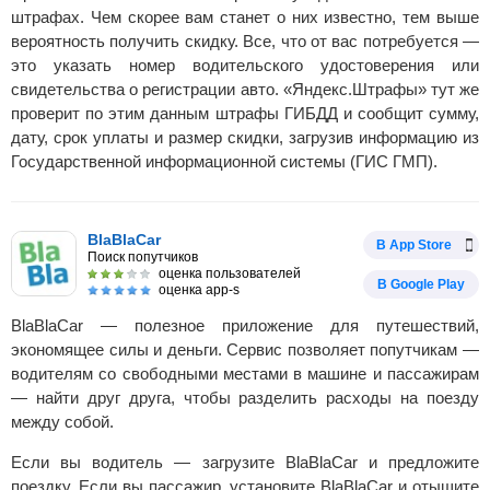
штрафах. Чем скорее вам станет о них известно, тем выше
вероятность получить скидку. Все, что от вас потребуется —
это указать номер водительского удостоверения или
свидетельства о регистрации авто. «Яндекс.Штрафы» тут же
проверит по этим данным штрафы ГИБДД и сообщит сумму,
дату, срок уплаты и размер скидки, загрузив информацию из
Государственной информационной системы (ГИС ГМП).
BlaBlaCar
В App Store
Поиск попутчиков
оценка пользователей
В Google Play
оценка app-s
BlaBlaCar — полезное приложение для путешествий,
экономящее силы и деньги. Сервис позволяет попутчикам —
водителям со свободными местами в машине и пассажирам
— найти друг друга, чтобы разделить расходы на поезду
между собой.
Если вы водитель — загрузите BlaBlaCar и предложите
поездку. Если вы пассажир, установите BlaBlaCar и отыщите