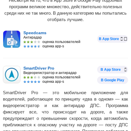
Несмотря на то, что в App Store и Google Play подобных
программ великое множество, действительно полезных
среди них не так много. В данную категорию мы попытались
отобрать лучшие.
Speedcams
Антирадар
В App Store
оценка пользователей
оценка app-s
SmartDriver Pro
В App Store
Видеорегистратор и антирадар
оценка пользователей
В Google Play
оценка app-s
SmartDriver Pro — это мобильное приложение для
водителей, работающее по принципу «два в одном» — как
видеорегистратор и как антирадар ДПС. Программа
фиксирует все, что происходит на дороге, а также
предупреждает о превышении скорости, когда автомобиль
приближается к опасному участку на дороге — посту ДПС