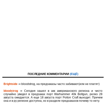
ПОСЛЕДНИЕ КОММЕНТАРИИ
(ЕЩЁ)
Brightside
⇒ bloodstrog, на предзаказы часто забивают(или не платят)
bloodstrog
⇒ Сегодня зашел в акк американского региона и чисто
случайно увидел в предзаках порт Warhammer 40k Boltgun, релиз 28
августа ожидается. A eще 18 августа порт Poiton Сraft выходит. Причем
она и в ру регионе доступна, но в разделе предзаказов почему то нету.