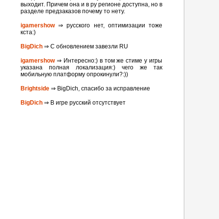
выходит. Причем она и в ру регионе доступна, но в
разделе предзаказов почему то нету.
igamershow
⇒ русского нет, оптимизации тоже
кста:)
BigDich
⇒ С обновлением завезли RU
igamershow
⇒ Интересно:) в том же стиме у игры
указана полная локализация:) чего же так
мобильную платформу опрокинули?:))
Brightside
⇒ BigDich, спасибо за исправление
BigDich
⇒ В игре русский отсутствует