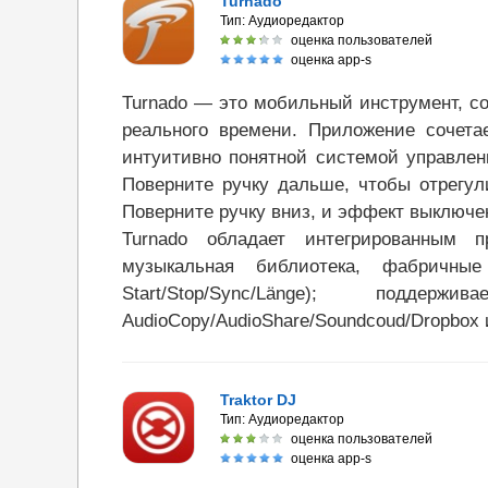
Turnado
Тип:
Аудиоредактор
оценка пользователей
оценка app-s
Turnado — это мобильный инструмент, с
реального времени. Приложение сочета
интуитивно понятной системой управлен
Поверните ручку дальше, чтобы отрегу
Поверните ручку вниз, и эффект выключе
Turnado обладает интегрированным 
музыкальная библиотека, фабричные 
Start/Stop/Sync/Länge); подд
AudioCopy/AudioShare/Soundcoud/Dropbox 
Traktor DJ
Тип:
Аудиоредактор
оценка пользователей
оценка app-s