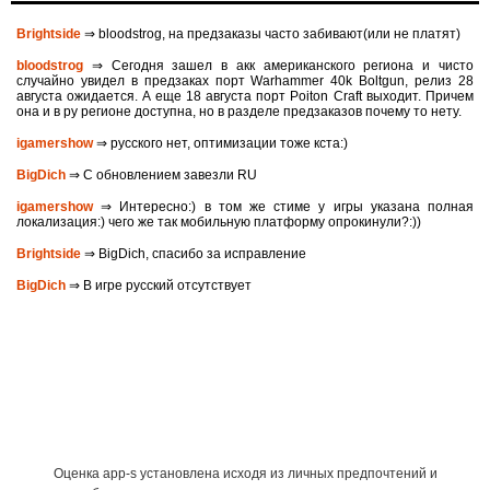
Brightside
⇒ bloodstrog, на предзаказы часто забивают(или не платят)
bloodstrog
⇒ Сегодня зашел в акк американского региона и чисто
случайно увидел в предзаках порт Warhammer 40k Boltgun, релиз 28
августа ожидается. A eще 18 августа порт Poiton Сraft выходит. Причем
она и в ру регионе доступна, но в разделе предзаказов почему то нету.
igamershow
⇒ русского нет, оптимизации тоже кста:)
BigDich
⇒ С обновлением завезли RU
igamershow
⇒ Интересно:) в том же стиме у игры указана полная
локализация:) чего же так мобильную платформу опрокинули?:))
Brightside
⇒ BigDich, спасибо за исправление
BigDich
⇒ В игре русский отсутствует
Оценка app-s установлена исходя из личных предпочтений и