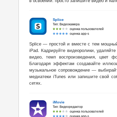
в освоении: просто запишите видео и на
Splice
Тип:
Видеокамера
оценка пользователей
оценка app-s
Splice — простой и вместе с тем мощны
iPad. Кадрируйте видеоролики, удаляйт
видео, темп воспроизведения, цвет ф
Благодаря эффектам создавайте иллюз
музыкальное сопровождение — выбирайте
медиатеки iTunes или запишите свой со
сетях.
iMovie
Тип:
Видеоредактор
оценка пользователей
оценка app-s