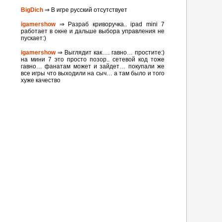
BigDich
⇒ В игре русский отсутствует
igamershow
⇒ Разраб криворучка.. ipad mini 7
работает в окне и дальше выбора управления не
пускает:)
igamershow
⇒ Выглядит как…. гавно… простите:)
на мини 7 это просто позор.. сетевой код тоже
гавно… фанатам может и зайдет… покупали же
все игры что выходили на сыч… а там было и того
хуже качество