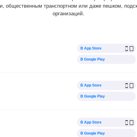
и, общественным транспортном или даже пешком, подс
организаций.
В App Store
В Google Play
В App Store
В Google Play
В App Store
В Google Play