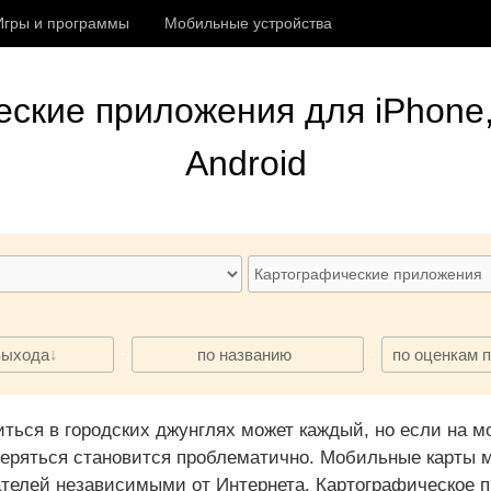
Игры и программы
Мобильные устройства
еские приложения
для iPhone,
Android
·
·
выхода
по названию
по оценкам 
иться в городских джунглях может каждый, но если на 
ряться становится проблематично. Мобильные карты мо
телей независимыми от Интернета. Картографическое п