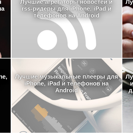
я
Лучшие агрегаторы новостей и
Лу
на
rss-ридеры для iPhone, iPad и
телефонов на Android
ne,
Лучшие музыкальные плееры для
Лу
iPhone, iPad и телефонов на
Android
д