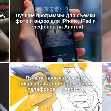
e,
Лучшие программы для съемки
фото и видео для iPhone, iPad и
телефонов на Android
Лучшие программы для
Л
рисования для iPhone, iPad и
и
телефонов на Android