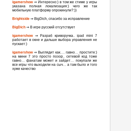
igamershow
⇒ Интересно:) в том же стиме у игры
указана полная локализация:) чего же так
мобильную платформу опрокинули?:))
Brightside
⇒ BigDich, спасибо за исправление
BigDich
⇒ В игре русский отсутствует
igamershow
⇒ Разраб криворучка.. ipad mini 7
работает в окне и дальше выбора управления не
пускает:)
igamershow
⇒ Выглядит как…. гавно… простите:)
на мини 7 это просто позор.. сетевой код тоже
гавно… фанатам может и зайдет… покупали же
все игры что выходили на сыч… а там было и того
хуже качество