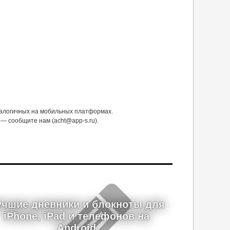
налогичных на мобильных платформах.
— сообщите нам (acht@app-s.ru).
учшие дневники и блокноты для
iPhone, iPad и телефонов на
Android