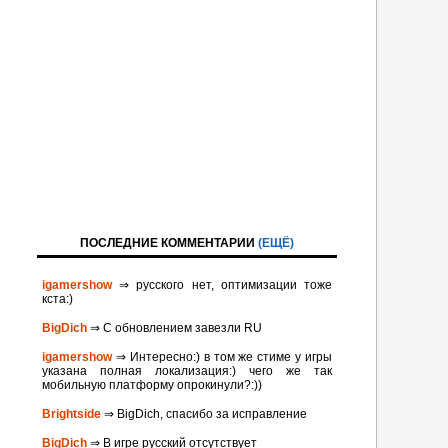
ПОСЛЕДНИЕ КОММЕНТАРИИ
(ЕЩЁ)
igamershow
⇒ русского нет, оптимизации тоже
кста:)
BigDich
⇒ С обновлением завезли RU
igamershow
⇒ Интересно:) в том же стиме у игры
указана полная локализация:) чего же так
мобильную платформу опрокинули?:))
Brightside
⇒ BigDich, спасибо за исправление
BigDich
⇒ В игре русский отсутствует