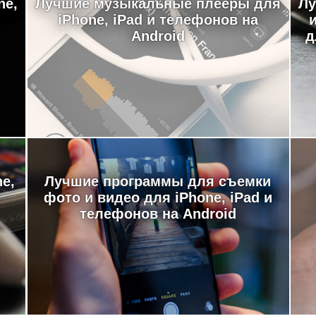
ne,
Лучшие музыкальные плееры для
Лу
iPhone, iPad и телефонов на
Android
д
e,
Лучшие программы для съемки
фото и видео для iPhone, iPad и
телефонов на Android