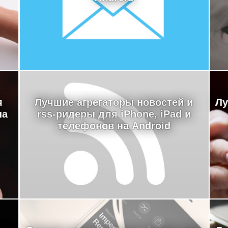
я
Лучшие агрегаторы новостей и
Лу
на
rss-ридеры для iPhone, iPad и
телефонов на Android