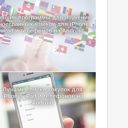
учшие программы для изучения
ностранных языков для iPhone,
iPad и телефонов на Android
Лучшие cписки покупок для
iPhone, iPad и телефонов на
Android