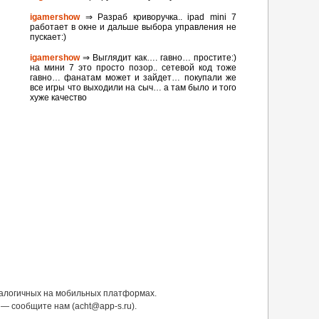
igamershow
⇒ Разраб криворучка.. ipad mini 7
работает в окне и дальше выбора управления не
пускает:)
igamershow
⇒ Выглядит как…. гавно… простите:)
на мини 7 это просто позор.. сетевой код тоже
гавно… фанатам может и зайдет… покупали же
все игры что выходили на сыч… а там было и того
хуже качество
налогичных на мобильных платформах.
— сообщите нам (acht@app-s.ru).