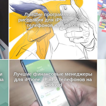
Лучшие программы для
Л
рисования для iPhone, iPad и
и
телефонов на Android
и
Лучшие финансовые менеджеры
на
для iPhone, iPad и телефонов на
Android