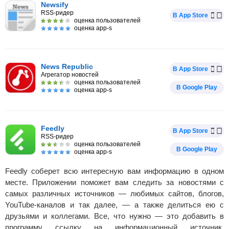
Newsify
RSS-ридер
В App Store
оценка пользователей
оценка app-s
News Republic
В App Store
Агрегатор новостей
оценка пользователей
В Google Play
оценка app-s
Feedly
В App Store
RSS-ридер
оценка пользователей
В Google Play
оценка app-s
Feedly соберет всю интересную вам информацию в одном
месте. Приложении поможет вам следить за новостями с
самых различных источников — любимых сайтов, блогов,
YouTube-каналов и так далее, — а также делиться ею с
друзьями и коллегами. Все, что нужно — это добавить в
программу ссылку на информационный источник.