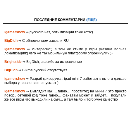
ПОСЛЕДНИЕ КОММЕНТАРИИ
(ЕЩЁ)
igamershow
⇒ русского нет, оптимизации тоже кста:)
BigDich
⇒ С обновлением завезли RU
igamershow
⇒ Интересно:) в том же стиме у игры указана полная
локализация:) чего же так мобильную платформу опрокинули?:))
Brightside
⇒ BigDich, спасибо за исправление
BigDich
⇒ В игре русский отсутствует
igamershow
⇒ Разраб криворучка.. ipad mini 7 работает в окне и дальше
выбора управления не пускает:)
igamershow
⇒ Выглядит как…. гавно… простите:) на мини 7 это просто
позор.. сетевой код тоже гавно… фанатам может и зайдет… покупали
же все игры что выходили на сыч… а там было и того хуже качество