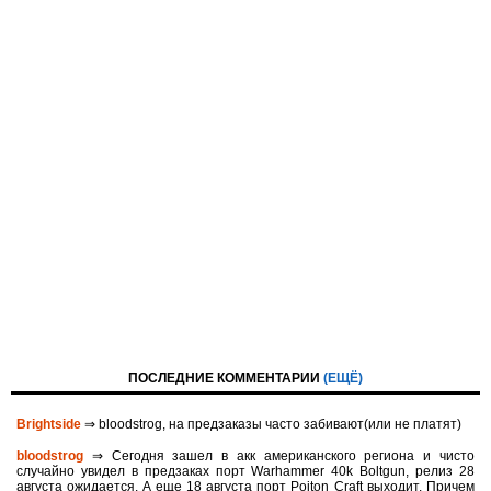
ПОСЛЕДНИЕ КОММЕНТАРИИ
(ЕЩЁ)
Brightside
⇒ bloodstrog, на предзаказы часто забивают(или не платят)
bloodstrog
⇒ Сегодня зашел в акк американского региона и чисто
случайно увидел в предзаках порт Warhammer 40k Boltgun, релиз 28
августа ожидается. A eще 18 августа порт Poiton Сraft выходит. Причем