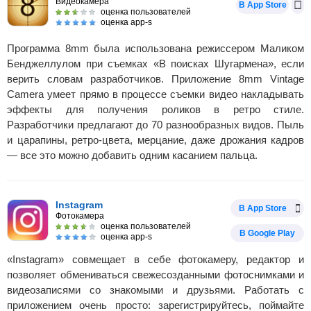
Видеокамера
В App Store
оценка пользователей
оценка app-s
Программа 8mm была использована режиссером Маликом
Бенджеллулом при съемках «В поисках Шугармена», если
верить словам разработчиков. Приложение 8mm Vintage
Camera умеет прямо в процессе съемки видео накладывать
эффекты для получения роликов в ретро стиле.
Разработчики предлагают до 70 разнообразных видов. Пыль
и царапины, ретро-цвета, мерцание, даже дрожания кадров
— все это можно добавить одним касанием пальца.
Instagram
В App Store
Фотокамера
оценка пользователей
В Google Play
оценка app-s
«Instagram» совмещает в себе фотокамеру, редактор и
позволяет обмениваться свежесозданными фотоснимками и
видеозаписями со знакомыми и друзьями. Работать с
приложением очень просто: зарегистрируйтесь, поймайте