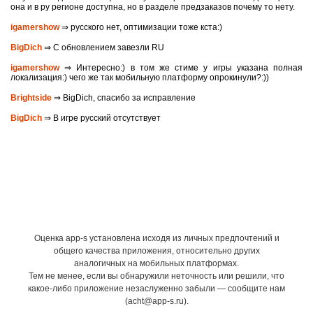
она и в ру регионе доступна, но в разделе предзаказов почему то нету.
igamershow
⇒ русского нет, оптимизации тоже кста:)
BigDich
⇒ С обновлением завезли RU
igamershow
⇒ Интересно:) в том же стиме у игры указана полная
локализация:) чего же так мобильную платформу опрокинули?:))
Brightside
⇒ BigDich, спасибо за исправление
BigDich
⇒ В игре русский отсутствует
Оценка app-s установлена исходя из личных предпочтений и
общего качества приложения, относительно других
аналогичных на мобильных платформах.
Тем не менее, если вы обнаружили неточность или решили, что
какое-либо приложение незаслуженно забыли — сообщите нам
(acht@app-s.ru).