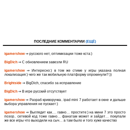
ПОСЛЕДНИЕ КОММЕНТАРИИ
(ЕЩЁ)
igamershow
⇒ русского нет, оптимизации тоже кста:)
BigDich
⇒ С обновлением завезли RU
igamershow
⇒ Интересно:) в том же стиме у игры указана полная
локализация:) чего же так мобильную платформу опрокинули?:))
Brightside
⇒ BigDich, спасибо за исправление
BigDich
⇒ В игре русский отсутствует
igamershow
⇒ Разраб криворучка.. ipad mini 7 работает в окне и дальше
выбора управления не пускает:)
igamershow
⇒ Выглядит как…. гавно… простите:) на мини 7 это просто
позор.. сетевой код тоже гавно… фанатам может и зайдет… покупали
же все игры что выходили на сыч… а там было и того хуже качество