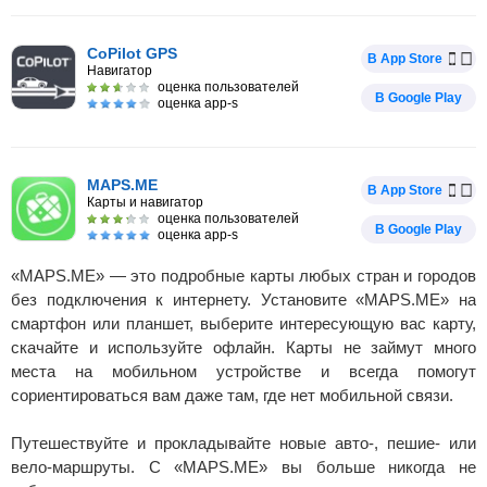
CoPilot GPS
В App Store
Навигатор
оценка пользователей
В Google Play
оценка app-s
MAPS.ME
В App Store
Карты и навигатор
оценка пользователей
В Google Play
оценка app-s
«MAPS.ME» — это подробные карты любых стран и городов
без подключения к интернету. Установите «MAPS.ME» на
смартфон или планшет, выберите интересующую вас карту,
скачайте и используйте офлайн. Карты не займут много
места на мобильном устройстве и всегда помогут
сориентироваться вам даже там, где нет мобильной связи.
Путешествуйте и прокладывайте новые авто-, пешие- или
вело-маршруты. С «MAPS.ME» вы больше никогда не