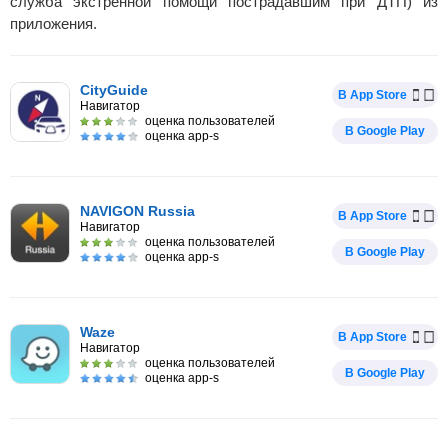
служба экстренной помощи пострадавшим при ДТП) из
приложения.
CityGuide
В App Store
Навигатор
оценка пользователей
В Google Play
оценка app-s
NAVIGON Russia
В App Store
Навигатор
оценка пользователей
В Google Play
оценка app-s
Waze
В App Store
Навигатор
оценка пользователей
В Google Play
оценка app-s