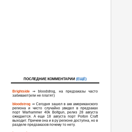
ПОСЛЕДНИЕ КОММЕНТАРИИ
(ЕЩЁ)
Brightside
⇒ bloodstrog, на предзаказы часто
забивают(или не платят)
bloodstrog
⇒ Сегодня зашел в акк американского
региона и чисто случайно увидел в предзаках
порт Warhammer 40k Boltgun, релиз 28 августа
ожидается. A eще 18 августа порт Poiton Сraft
выходит. Причем она и в ру регионе доступна, но в
разделе предзаказов почему то нету.