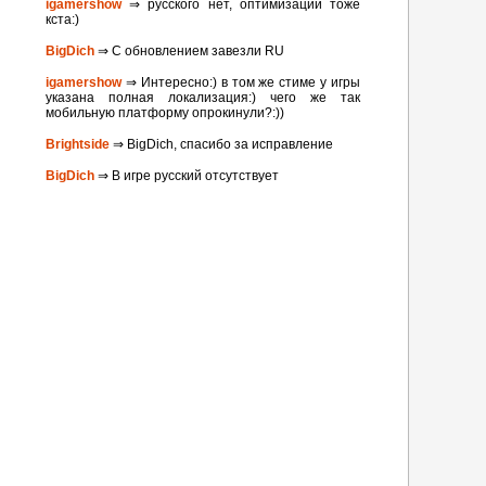
igamershow
⇒ русского нет, оптимизации тоже
кста:)
BigDich
⇒ С обновлением завезли RU
igamershow
⇒ Интересно:) в том же стиме у игры
указана полная локализация:) чего же так
мобильную платформу опрокинули?:))
Brightside
⇒ BigDich, спасибо за исправление
BigDich
⇒ В игре русский отсутствует