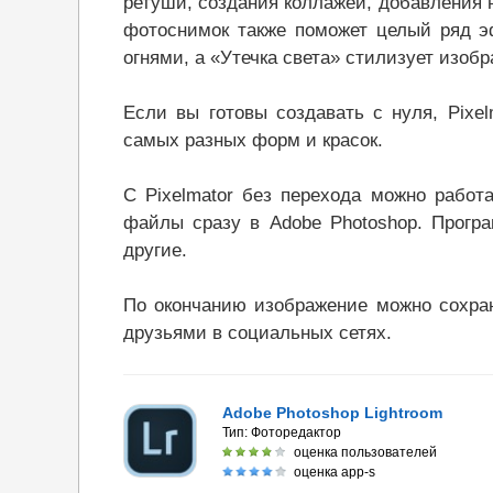
ретуши, создания коллажей, добавления н
фотоснимок также поможет целый ряд э
огнями, а «Утечка света» стилизует изоб
Если вы готовы создавать с нуля, Pixe
самых разных форм и красок.
С Pixelmator без перехода можно работ
файлы сразу в Adobe Photoshop. Прог
другие.
По окончанию изображение можно сохран
друзьями в социальных сетях.
Adobe Photoshop Lightroom
Тип:
Фоторедактор
оценка пользователей
оценка app-s