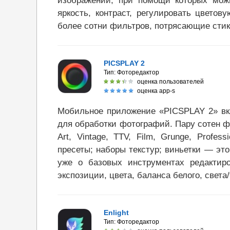
изображений, при помощи которых можн
яркость, контраст, регулировать цвето
более сотни фильтров, потрясающие стик
PICSPLAY 2
Тип:
Фоторедактор
оценка пользователей
оценка app-s
Мобильное приложение «PICSPLAY 2» вк
для обработки фотографий. Пару сотен фил
Art, Vintage, TTV, Film, Grunge, Profes
пресеты; наборы текстур; виньетки — это
уже о базовых инструментах редактиро
экспозиции, цвета, баланса белого, света/
Enlight
Тип:
Фоторедактор