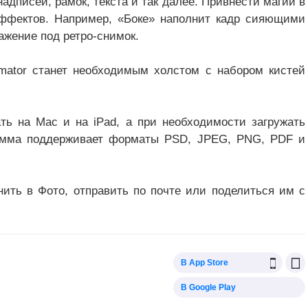
адписей, рамок, текста и так далее. Привнести магии в
ффектов. Например, «Боке» наполнит кадр сияющими
ражение под ретро-снимок.
lmator станет необходимым холстом с набором кистей
ать на Mac и на iPad, а при необходимости загружать
рамма поддерживает форматы PSD, JPEG, PNG, PDF и
ить в Фото, отправить по почте или поделиться им с
В App Store
В Google Play