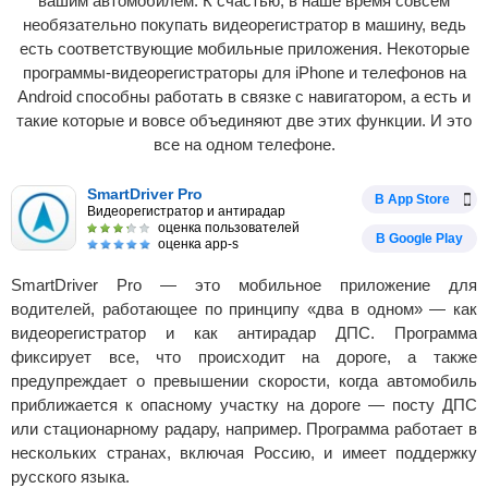
вашим автомобилем. К счастью, в наше время совсем
необязательно покупать видеорегистратор в машину, ведь
есть соответствующие мобильные приложения. Некоторые
программы-видеорегистраторы для iPhone и телефонов на
Android способны работать в связке с навигатором, а есть и
такие которые и вовсе объединяют две этих функции. И это
все на одном телефоне.
SmartDriver Pro
В App Store
Видеорегистратор и антирадар
оценка пользователей
В Google Play
оценка app-s
SmartDriver Pro — это мобильное приложение для
водителей, работающее по принципу «два в одном» — как
видеорегистратор и как антирадар ДПС. Программа
фиксирует все, что происходит на дороге, а также
предупреждает о превышении скорости, когда автомобиль
приближается к опасному участку на дороге — посту ДПС
или стационарному радару, например. Программа работает в
нескольких странах, включая Россию, и имеет поддержку
русского языка.