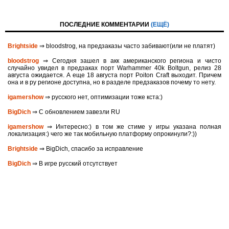
ПОСЛЕДНИЕ КОММЕНТАРИИ
(ЕЩЁ)
Brightside
⇒ bloodstrog, на предзаказы часто забивают(или не платят)
bloodstrog
⇒ Сегодня зашел в акк американского региона и чисто
случайно увидел в предзаках порт Warhammer 40k Boltgun, релиз 28
августа ожидается. A eще 18 августа порт Poiton Сraft выходит. Причем
она и в ру регионе доступна, но в разделе предзаказов почему то нету.
igamershow
⇒ русского нет, оптимизации тоже кста:)
BigDich
⇒ С обновлением завезли RU
igamershow
⇒ Интересно:) в том же стиме у игры указана полная
локализация:) чего же так мобильную платформу опрокинули?:))
Brightside
⇒ BigDich, спасибо за исправление
BigDich
⇒ В игре русский отсутствует