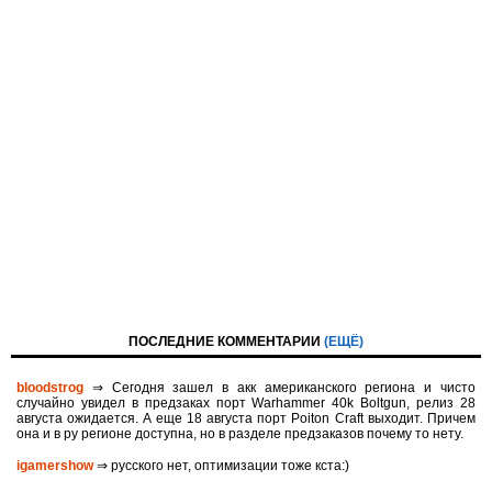
ПОСЛЕДНИЕ КОММЕНТАРИИ
(ЕЩЁ)
bloodstrog
⇒ Сегодня зашел в акк американского региона и чисто
случайно увидел в предзаках порт Warhammer 40k Boltgun, релиз 28
августа ожидается. A eще 18 августа порт Poiton Сraft выходит. Причем
она и в ру регионе доступна, но в разделе предзаказов почему то нету.
igamershow
⇒ русского нет, оптимизации тоже кста:)