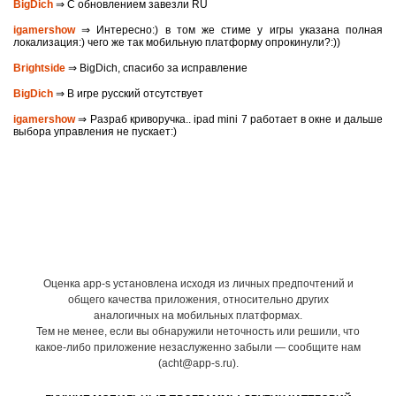
BigDich
⇒ С обновлением завезли RU
igamershow
⇒ Интересно:) в том же стиме у игры указана полная
локализация:) чего же так мобильную платформу опрокинули?:))
Brightside
⇒ BigDich, спасибо за исправление
BigDich
⇒ В игре русский отсутствует
igamershow
⇒ Разраб криворучка.. ipad mini 7 работает в окне и дальше
выбора управления не пускает:)
Оценка app-s установлена исходя из личных предпочтений и
общего качества приложения, относительно других
аналогичных на мобильных платформах.
Тем не менее, если вы обнаружили неточность или решили, что
какое-либо приложение незаслуженно забыли — сообщите нам
(acht@app-s.ru).