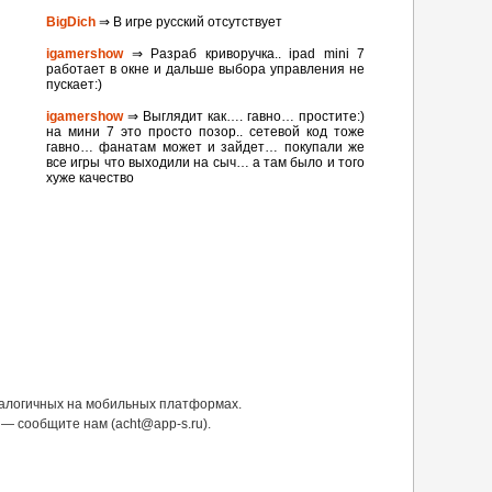
BigDich
⇒ В игре русский отсутствует
igamershow
⇒ Разраб криворучка.. ipad mini 7
работает в окне и дальше выбора управления не
пускает:)
igamershow
⇒ Выглядит как…. гавно… простите:)
на мини 7 это просто позор.. сетевой код тоже
гавно… фанатам может и зайдет… покупали же
все игры что выходили на сыч… а там было и того
хуже качество
налогичных на мобильных платформах.
— сообщите нам (acht@app-s.ru).