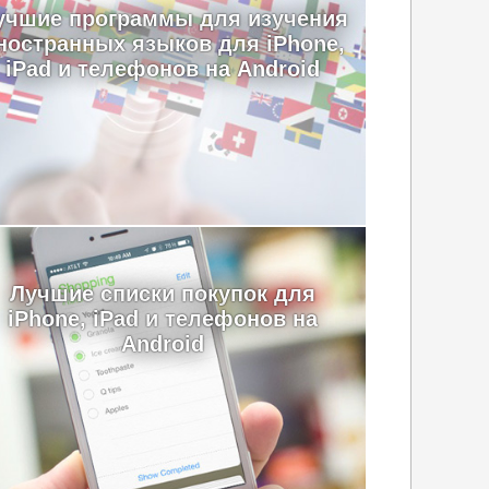
учшие программы для изучения
ностранных языков для iPhone,
iPad и телефонов на Android
Лучшие cписки покупок для
iPhone, iPad и телефонов на
Android