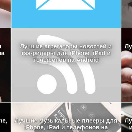
я
Лучшие агрегаторы новостей и
Лу
на
rss-ридеры для iPhone, iPad и
телефонов на Android
ne,
Лучшие музыкальные плееры для
Лу
iPhone, iPad и телефонов на