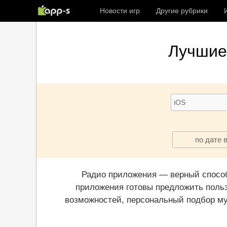
Новости игр
Другие рубрики
Лучши
по дате 
Радио приложения — верный способ
приложения готовы предложить польз
возможностей, персональный подбор му