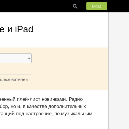
Вход
e и iPad
пользователей
венный плей-лист новинками. Радио
ор, но и, в качестве дополнительных
танций под настроение, по музыкальным