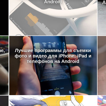
Android
д
e,
Лучшие программы для съемки
фото и видео для iPhone, iPad и
телефонов на Android