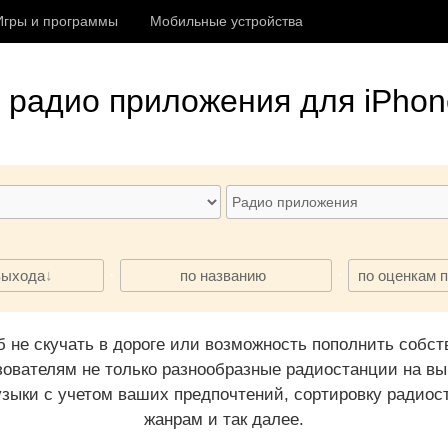
Игры и программы
Мобильные устройства
е
радио приложения
для iPhon
·
·
выхода
по названию
по оценкам 
 не скучать в дороге или возможность пополнить собст
ователям не только разнообразные радиостанции на выб
зыки с учетом ваших предпочтений, сортировку радиос
жанрам и так далее.