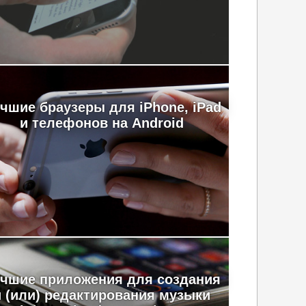
чшие браузеры для iPhone, iPad
и телефонов на Android
чшие приложения для создания
и (или) редактирования музыки