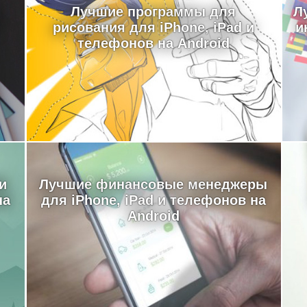
Лучшие программы для
Л
рисования для iPhone, iPad и
и
телефонов на Android
и
Лучшие финансовые менеджеры
на
для iPhone, iPad и телефонов на
Android