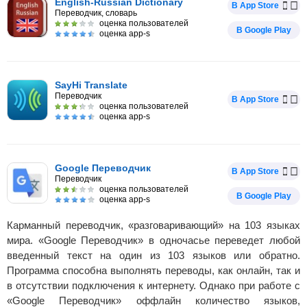
English-Russian Dictionary
В App Store
Переводчик, словарь
оценка пользователей
В Google Play
оценка app-s
SayHi Translate
Переводчик
В App Store
оценка пользователей
оценка app-s
Google Переводчик
В App Store
Переводчик
оценка пользователей
В Google Play
оценка app-s
Карманный переводчик, «разговаривающий» на 103 языках
мира. «Google Переводчик» в одночасье переведет любой
введенный текст на один из 103 языков или обратно.
Программа способна выполнять переводы, как онлайн, так и
в отсутствии подключения к интернету. Однако при работе с
«Google Переводчик» оффлайн количество языков,