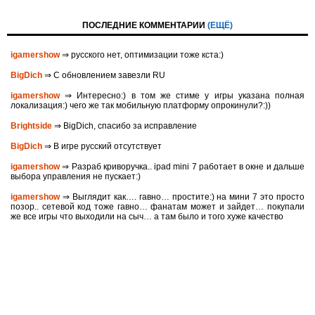
ПОСЛЕДНИЕ КОММЕНТАРИИ
(ЕЩЁ)
igamershow
⇒ русского нет, оптимизации тоже кста:)
BigDich
⇒ С обновлением завезли RU
igamershow
⇒ Интересно:) в том же стиме у игры указана полная
локализация:) чего же так мобильную платформу опрокинули?:))
Brightside
⇒ BigDich, спасибо за исправление
BigDich
⇒ В игре русский отсутствует
igamershow
⇒ Разраб криворучка.. ipad mini 7 работает в окне и дальше
выбора управления не пускает:)
igamershow
⇒ Выглядит как…. гавно… простите:) на мини 7 это просто
позор.. сетевой код тоже гавно… фанатам может и зайдет… покупали
же все игры что выходили на сыч… а там было и того хуже качество