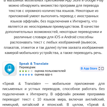
В магазинах мобильных приложений App Store и Google Play
можно обнаружить множество программ для перевода
текстов с огромного количества языков. Некоторые из
приложений умеют выполнять перевод с иностранных
языков оффлайн, без подключения к Интернету, что
является их неоспоримым преимуществом. В качестве
дополнительных возможностей, некоторые переводчики и
различные словари для iOS и Android способны
распознавать текст с любых изображений (вывесок,
плакатов, этикеток и так далее) путем захвата изображения
камерой мобильного устройства, а также переводить речь.
Speak & Translate
Переводчик
В App Store
оценка пользователей
оценка app-s
«Speak & Translate» — мобильное приложение для
письменных и устных переводов, способное работать без
подключения к Интернету. В оффлайн режиме программа
переводит текст с 10 языков мира, включая английский,
немецкий, китайский и японский. В целом, «Speak &