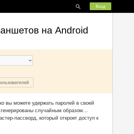
Вход
аншетов на Android
пользователей
ко вы можете удержать паролей в своей
ни сгенерированы случайным образом…
стер-пассворд, который откроет доступ к