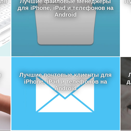
для
Лучшие файловые менеджеры
Л
для iPhone, iPad и телефонов на
Android
я
Лучшие почтовые клиенты для
iPhone, iPad и телефонов на
д
Android