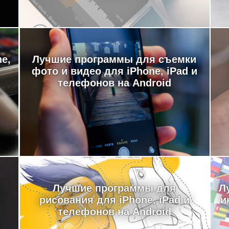
e,
Лучшие программы для съемки
фото и видео для iPhone, iPad и
телефонов на Android
Лучшие программы для
Л
рисования для iPhone, iPad и
и
телефонов на Android