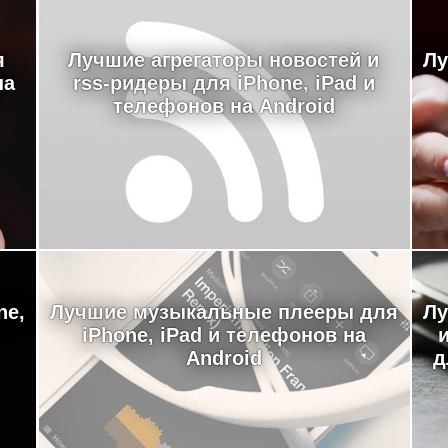
я
Лучшие агрегаторы новостей и
Лу
на
rss-ридеры для iPhone, iPad и
телефонов на Android
ne,
Лучшие музыкальные плееры для
Лу
iPhone, iPad и телефонов на
Android
д