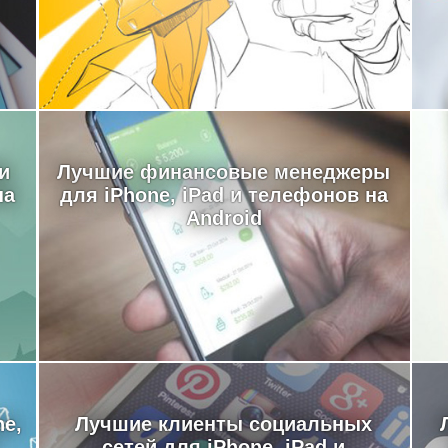
и
Лучшие финансовые менеджеры
на
для iPhone, iPad и телефонов на
Android
e,
Лучшие клиенты социальных
сетей для iPhone, iPad и