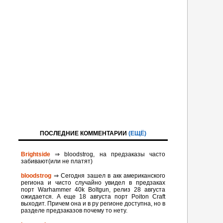
ПОСЛЕДНИЕ КОММЕНТАРИИ
(ЕЩЁ)
Brightside
⇒ bloodstrog, на предзаказы часто
забивают(или не платят)
bloodstrog
⇒ Сегодня зашел в акк американского
региона и чисто случайно увидел в предзаках
порт Warhammer 40k Boltgun, релиз 28 августа
ожидается. A eще 18 августа порт Poiton Сraft
выходит. Причем она и в ру регионе доступна, но в
разделе предзаказов почему то нету.