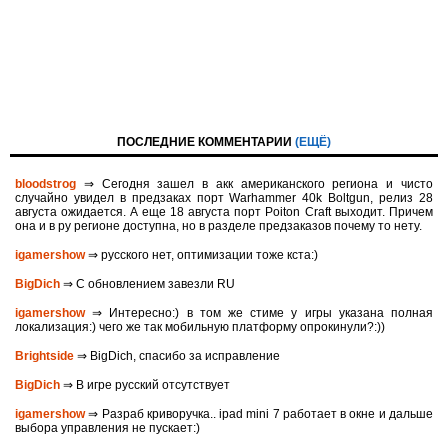
ПОСЛЕДНИЕ КОММЕНТАРИИ
(ЕЩЁ)
bloodstrog
⇒ Сегодня зашел в акк американского региона и чисто
случайно увидел в предзаках порт Warhammer 40k Boltgun, релиз 28
августа ожидается. A eще 18 августа порт Poiton Сraft выходит. Причем
она и в ру регионе доступна, но в разделе предзаказов почему то нету.
igamershow
⇒ русского нет, оптимизации тоже кста:)
BigDich
⇒ С обновлением завезли RU
igamershow
⇒ Интересно:) в том же стиме у игры указана полная
локализация:) чего же так мобильную платформу опрокинули?:))
Brightside
⇒ BigDich, спасибо за исправление
BigDich
⇒ В игре русский отсутствует
igamershow
⇒ Разраб криворучка.. ipad mini 7 работает в окне и дальше
выбора управления не пускает:)