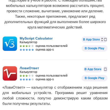
подспорье в учебе и работе. С помощью большинства
мобильных калькуляторов возможно рассчитать процент,
провести сложение, вычитание, умножение или деление.
Также, некоторые приложение, предлагают ряд
дополнительных функций для выполнения более широкого
круга математических действий.
MyScript Calculator
В App Store
Калькулятор
оценка пользователей
В Google Play
оценка app-s
ЛовиОтвет
В App Store
Калькулятор
оценка пользователей
В Google Play
оценка app-s
«ЛовиОтвет» — калькулятор с отображением хода решения
для мобильных устройств. Программа решит уравнения
любой сложности, попутно демонстрирую каким образом
были получены результаты.