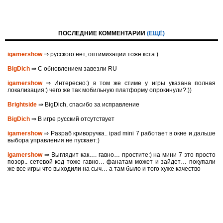
ПОСЛЕДНИЕ КОММЕНТАРИИ
(ЕЩЁ)
igamershow
⇒ русского нет, оптимизации тоже кста:)
BigDich
⇒ С обновлением завезли RU
igamershow
⇒ Интересно:) в том же стиме у игры указана полная
локализация:) чего же так мобильную платформу опрокинули?:))
Brightside
⇒ BigDich, спасибо за исправление
BigDich
⇒ В игре русский отсутствует
igamershow
⇒ Разраб криворучка.. ipad mini 7 работает в окне и дальше
выбора управления не пускает:)
igamershow
⇒ Выглядит как…. гавно… простите:) на мини 7 это просто
позор.. сетевой код тоже гавно… фанатам может и зайдет… покупали
же все игры что выходили на сыч… а там было и того хуже качество