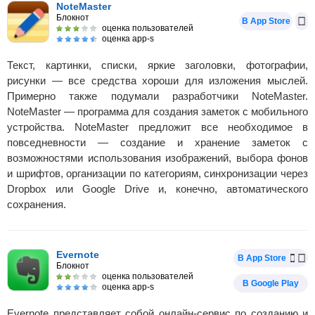
NoteMaster
Блокнот
В App Store
оценка пользователей
оценка app-s
Текст, картинки, списки, яркие заголовки, фотографии,
рисунки — все средства хороши для изложения мыслей.
Примерно также подумали разработчики NoteMaster.
NoteMaster — программа для создания заметок с мобильного
устройства. NoteMaster предложит все необходимое в
повседневности — создание и хранение заметок с
возможностями использования изображений, выбора фонов
и шрифтов, организации по категориям, синхронизации через
Dropbox или Google Drive и, конечно, автоматического
сохранения.
Evernote
В App Store
Блокнот
оценка пользователей
В Google Play
оценка app-s
Evernote представляет собой онлайн-сервис по созданию и