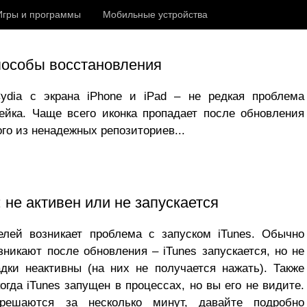
Игры и программы
Мобильные устройства
пособы восстановления
ydia с экрана iPhone и iPad – не редкая проблема
ейка. Чаще всего иконка пропадает после обновления
ого из ненадежных репозиториев...
: не активен или не запускается
елей возникает проблема с запуском iTunes. Обычно
никают после обновления – iTunes запускается, но не
адки неактивны (на них не получается нажать). Также
огда iTunes запущен в процессах, но вы его не видите.
ешаются за несколько минут, давайте подробно