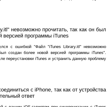
ry.itl" невозможно прочитать, так как он был
й версией программы iTunes
лся с ошибкой "Файл "iTunes Library.itl" невозможно
 был создан более новой версией программы iTunes".
сле переустановки iTunes и устранить данную проблему
соединиться с iPhone, так как от устройства
тельный ответ
й с вашим iOS-гаджетом при синхронизации с iTunes