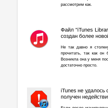
рассмотрим как.
Файл "iTunes Libra
создан более ново
Не так давно я столкну
прочитать, так как он
Возникла она у меня по
достаточно просто.
iTunes не удалось 
получен недействи
Если после манипуляци