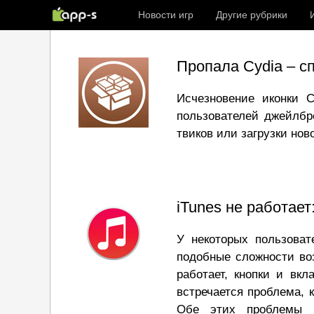
Новости игр
Другие рубрики
Пропала Cydia – с
Исчезновение иконки C
пользователей джейлбр
твиков или загрузки нов
iTunes не работает
У некоторых пользоват
подобные сложности воз
работает, кнопки и вкл
встречается проблема, к
Обе этих проблемы р