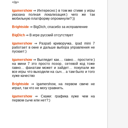
</a>
igamershow
⇒ Интересно:) в том же стиме у игры
указана полная локализация:) чего же так
мобильную платформу опрокинули?:))
Brightside
⇒ BigDich, спасибо за исправление
BigDich
⇒ В игре русский отсутствует
igamershow
⇒ Разраб криворучка.. ipad mini 7
работает в окне и дальше выбора управления не
пускает:)
igamershow
⇒ Выглядит как…. гавно… простите:)
на мини 7 это просто позор.. сетевой код тоже
гавно… фанатам может и зайдет… покупали же
все игры что выходили на сыч… а там было и того
хуже качество
Brightside
⇒ igamershow, на первом свиче не
играл, так что не могу сравнить.
igamershow
⇒ Скажи: графика хуже чем на
первом сыче или нет?:)