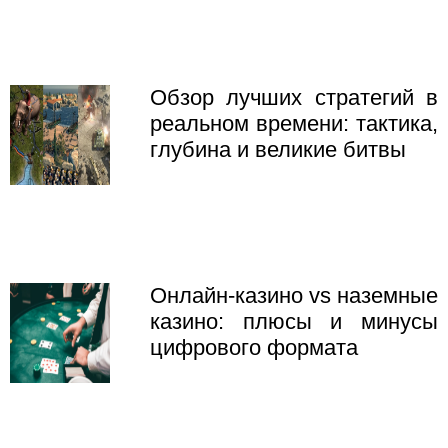
Обзор лучших стратегий в
реальном времени: тактика,
глубина и великие битвы
Онлайн-казино vs наземные
казино: плюсы и минусы
цифрового формата