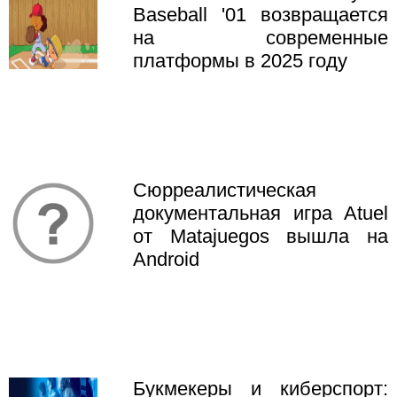
Baseball '01 возвращается
на современные
платформы в 2025 году
Сюрреалистическая
документальная игра Atuel
от Matajuegos вышла на
Android
Букмекеры и киберспорт: