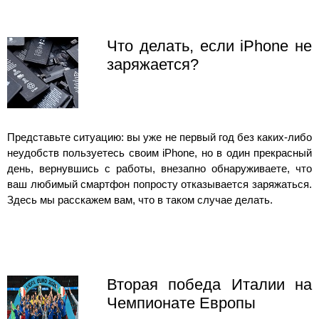
Что делать, если iPhone не
заряжается?
Представьте ситуацию: вы уже не первый год без каких-либо
неудобств пользуетесь своим iPhone, но в один прекрасный
день, вернувшись с работы, внезапно обнаруживаете, что
ваш любимый смартфон попросту отказывается заряжаться.
Здесь мы расскажем вам, что в таком случае делать.
Вторая победа Италии на
Чемпионате Европы