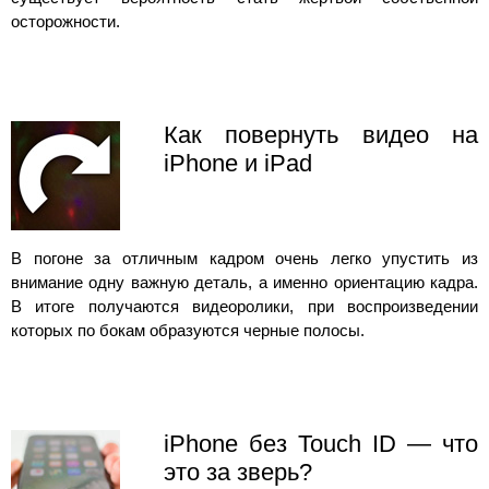
осторожности.
Как повернуть видео на
iPhone и iPad
В погоне за отличным кадром очень легко упустить из
внимание одну важную деталь, а именно ориентацию кадра.
В итоге получаются видеоролики, при воспроизведении
которых по бокам образуются черные полосы.
iPhone без Touch ID — что
это за зверь?