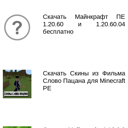
Скачать Майнкрафт ПЕ
1.20.60 и 1.20.60.04
бесплатно
Скачать Скины из Фильма
Слово Пацана для Minecraft
PE