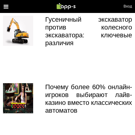
Вход
Гусеничный экскаватор
против колесного
экскаватора: ключевые
различия
Почему более 60% онлайн-
игроков выбирают лайв-
казино вместо классических
автоматов