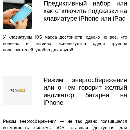
Предиктивный набор или
как отключить подсказки на
клавиатуре iPhone или iPad
У клавиатуры iOS масса достоинств, однако не все, что
полезно и активно используется одной группой
пользователей, удобно для другой.
Режим энергосбережения
или о чем говорит желтый
индикатор батареи на
iPhone
Режим энергосбережения — не так давно появившаяся
возможность системы iOS, ставшая доступная для