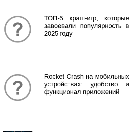
ТОП‑5 краш‑игр, которые
завоевали популярность в
2025 году
Rocket Crash на мобильных
устройствах: удобство и
функционал приложений