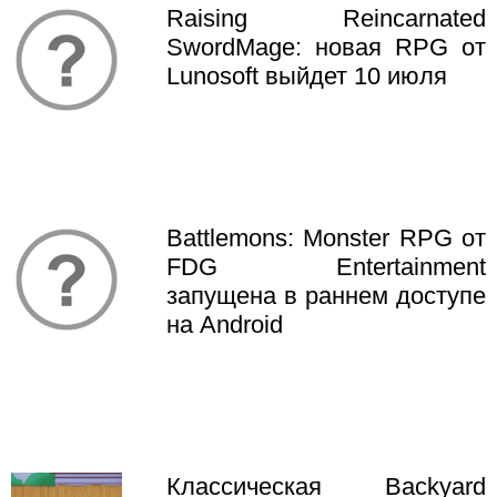
Raising Reincarnated
SwordMage: новая RPG от
Lunosoft выйдет 10 июля
Battlemons: Monster RPG от
FDG Entertainment
запущена в раннем доступе
на Android
Классическая Backyard