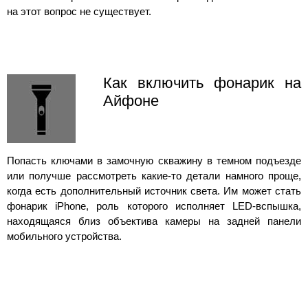
на этот вопрос не существует.
Как включить фонарик на
Айфоне
Попасть ключами в замочную скважину в темном подъезде
или получше рассмотреть какие-то детали намного проще,
когда есть дополнительный источник света. Им может стать
фонарик iPhone, роль которого исполняет LED-вспышка,
находящаяся близ объектива камеры на задней панели
мобильного устройства.