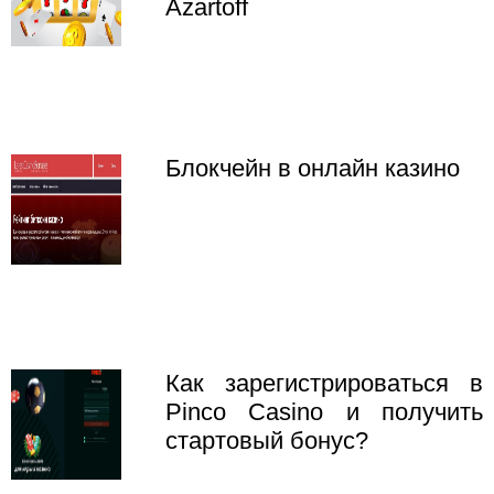
Azartoff
Блокчейн в онлайн казино
Как зарегистрироваться в
Pinco Casino и получить
стартовый бонус?