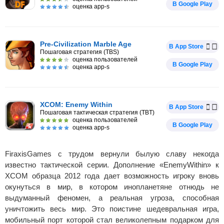
В Google Play
оценка app-s
Pre-Civilization Marble Age
В App Store
Пошаговая стратегия (TBS)
оценка пользователей
В Google Play
оценка app-s
XCOM: Enemy Within
В App Store
Пошаговая тактическая стратегия (TBT)
оценка пользователей
В Google Play
оценка app-s
FiraxisGames с трудом вернули былую славу некогда
известно тактической серии. Дополнение «EnemyWithin» к
XCOM образца 2012 года дает возможность игроку вновь
окунуться в мир, в котором инопланетяне отнюдь не
выдуманный феномен, а реальная угроза, способная
уничтожить весь мир. Это поистине шедевральная игра,
мобильный порт которой стал великолепным подарком для