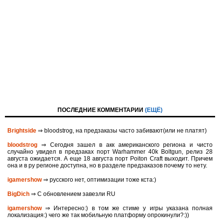
ПОСЛЕДНИЕ КОММЕНТАРИИ
(ЕЩЁ)
Brightside
⇒ bloodstrog, на предзаказы часто забивают(или не платят)
bloodstrog
⇒ Сегодня зашел в акк американского региона и чисто
случайно увидел в предзаках порт Warhammer 40k Boltgun, релиз 28
августа ожидается. A eще 18 августа порт Poiton Сraft выходит. Причем
она и в ру регионе доступна, но в разделе предзаказов почему то нету.
igamershow
⇒ русского нет, оптимизации тоже кста:)
BigDich
⇒ С обновлением завезли RU
igamershow
⇒ Интересно:) в том же стиме у игры указана полная
локализация:) чего же так мобильную платформу опрокинули?:))