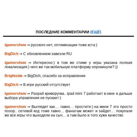
ПОСЛЕДНИЕ КОММЕНТАРИИ
(ЕЩЁ)
igamershow
⇒ русского нет, оптимизации тоже кста:)
BigDich
⇒ С обновлением завезли RU
igamershow
⇒ Интересно:) в том же стиме у игры указана полная
локализация:) чего же так мобильную платформу опрокинули?:))
Brightside
⇒ BigDich, спасибо за исправление
BigDich
⇒ В игре русский отсутствует
igamershow
⇒ Разраб криворучка.. ipad mini 7 работает в окне и дальше
выбора управления не пускает:)
igamershow
⇒ Выглядит как…. гавно… простите:) на мини 7 это просто
позор.. сетевой код тоже гавно… фанатам может и зайдет… покупали
же все игры что выходили на сыч… а там было и того хуже качество