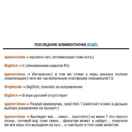
ПОСЛЕДНИЕ КОММЕНТАРИИ
(ЕЩЁ)
igamershow
⇒ русского нет, оптимизации тоже кста:)
BigDich
⇒ С обновлением завезли RU
igamershow
⇒ Интересно:) в том же стиме у игры указана полная
локализация:) чего же так мобильную платформу опрокинули?:))
Brightside
⇒ BigDich, спасибо за исправление
BigDich
⇒ В игре русский отсутствует
igamershow
⇒ Разраб криворучка.. ipad mini 7 работает в окне и дальше
выбора управления не пускает:)
igamershow
⇒ Выглядит как…. гавно… простите:) на мини 7 это просто
позор.. сетевой код тоже гавно… фанатам может и зайдет… покупали
же все игры что выходили на сыч… а там было и того хуже качество