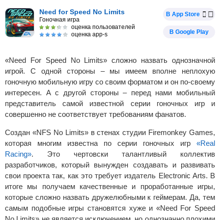
Need for Speed No Limits
В App Store
Гоночная игра
оценка пользователей
В Google Play
оценка app-s
«Need For Speed No Limits» сложно назвать однозначной
игрой. С одной стороны – мы имеем вполне неплохую
гоночную мобильную игру со своим форматом и он по-своему
интересен. А с другой стороны – перед нами мобильный
представитель самой известной серии гоночных игр и
совершенно не соответствует требованиям фанатов.
Создан «NFS No Limits» в стенах студии Firemonkey Games,
которая многим известна по серии гоночных игр
«Real
Racing»
. Это чертовски талантливый коллектив
разработчиков, который вынужден создавать и развивать
свои проекта так, как это требует издатель Electronic Arts. В
итоге мы получаем качественные и проработанные игры,
которые сложно назвать дружелюбными к геймерам. Да, тем
самым подобные игры становятся хуже и «Need For Speed
No Limits» не является исключением, но однозначно плохими