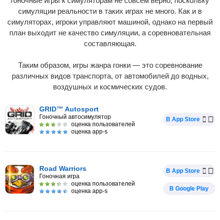
гоночные игры к симуляторам не совсем верно, поскольку
симуляции реальности в таких играх не много. Как и в
симуляторах, игроки управляют машиной, однако на первый
план выходит не качество симуляции, а соревновательная
составляющая.
Таким образом, игры жанра гонки — это соревнование
различных видов транспорта, от автомобилей до водных,
воздушных и космических судов.
GRID™ Autosport
Гоночный автосимулятор
В App Store
оценка пользователей
оценка app-s
Road Warriors
В App Store
Гоночная игра
оценка пользователей
В Google Play
оценка app-s