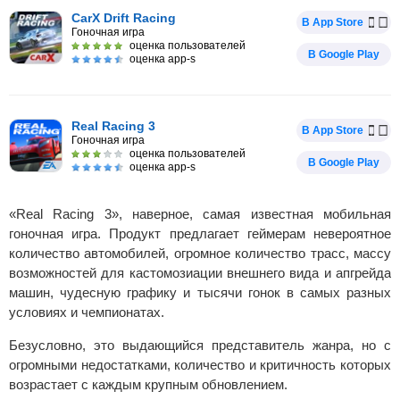
CarX Drift Racing
В App Store
Гоночная игра
оценка пользователей
В Google Play
оценка app-s
Real Racing 3
В App Store
Гоночная игра
оценка пользователей
В Google Play
оценка app-s
«Real Racing 3», наверное, самая известная мобильная
гоночная игра. Продукт предлагает геймерам невероятное
количество автомобилей, огромное количество трасс, массу
возможностей для кастомозиации внешнего вида и апгрейда
машин, чудесную графику и тысячи гонок в самых разных
условиях и чемпионатах.
Безусловно, это выдающийся представитель жанра, но с
огромными недостатками, количество и критичность которых
возрастает с каждым крупным обновлением.