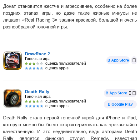
Донат становится жестче и агрессивнее, особенно на более
поздних этапах игры, но даже такие жирные минусы не
лишают «Real Racing 3» звания красивой, большой и очень
разнообразной гоночной игры.
DrawRace 2
Гоночная игра
В App Store
оценка пользователей
оценка app-s
Death Rally
В App Store
Гоночная игра
оценка пользователей
В Google Play
оценка app-s
Death Rally стала первой гоночной игрой для iPhone и iPad,
которую можно бы было охарактеризовать как чрезвычайно
качественную. И это неудивительно, ведь авторами Death
Rally является финская студия Remedy, известная