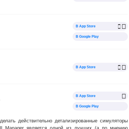
В App Store
В Google Play
В App Store
В App Store
а
В Google Play
делать действительно детализированные симуляторы
ll Manager является одной из лучших (а по мнению