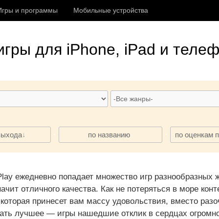
Игры и программы
Мобильные устройства
гры для iPhone, iPad и телеф
·
·
выхода
по названию
по оценкам 
 Play ежедневно попадает множество игр разнообразных 
начит отличного качества. Как не потеряться в море конт
d, которая принесет вам массу удовольствия, вместо раз
ать лучшее — игры нашедшие отклик в сердцах огромног