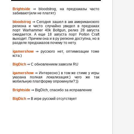
Brightside
⇒ bloodstrog, на предзаказы часто
забивают(или не платят)
bloodstrog
⇒ Сегодня зашел в акк американского
региона и чисто случайно увидел в предзаках
порт Warhammer 40k Boltgun, релиз 28 августа
ожидается. A eще 18 августа порт Poiton Сraft
выходит. Причем она и в ру регионе доступна, но в
разделе предзаказов почему то нету.
igamershow
⇒ русского нет, оптимизации тоже
кста:)
BigDich
⇒ С обновлением завезли RU
igamershow
⇒ Интересно:) в том же стиме у игры
указана полная локализация:) чего же так
мобильную платформу опрокинули?:))
Brightside
⇒ BigDich, спасибо за исправление
BigDich
⇒ В игре русский отсутствует