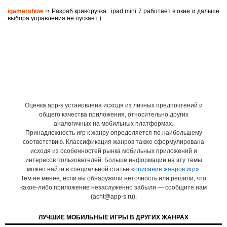
igamershow
⇒ Разраб криворучка.. ipad mini 7 работает в окне и дальше
выбора управления не пускает:)
Оценка app-s установлена исходя из личных предпочтений и
общего качества приложения, относительно других
аналогичных на мобильных платформах.
Принадлежность игр к жанру определяется по наибольшему
соответствию. Классификация жанров также сформулирована
исходя из особенностей рынка мобильных приложений и
интересов пользователей. Больше информации на эту темы
можно найти в специальной статье
«описание жанров игр»
.
Тем не менее, если вы обнаружили неточность или решили, что
какое-либо приложение незаслуженно забыли — сообщите нам
(acht@app-s.ru).
ЛУЧШИЕ МОБИЛЬНЫЕ ИГРЫ В ДРУГИХ ЖАНРАХ