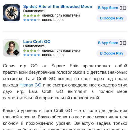
Spider: Rite of the Shrouded Moon
В App Store
Головоломка
оценка пользователей
В Google Play
оценка app-s
Lara Croft GO
В App Store
Головоломка
оценка пользователей
В Google Play
оценка app-s
Серия игр GO от Square Enix представляет собой
практически безупречные головоломки в с детства знакомых
сеттингах. Lara Croft GO вышла на свет через год после
выхода
Hitman GO
и не смотря определенное сходство этих
двух игр, Lara Croft GO выглядит в полной мере
самостоятельной и оригинальной головоломкой.
Каждый уровень в Lara Croft GO – это поле для действия
главной героини. Важно абсолютно все и все может являться
ключом к прохождению уровня. Зачастую задача только
одна – добраться до выхода из локации, но как это сделать,