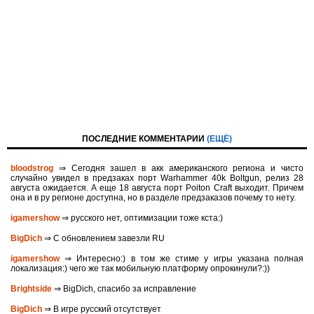
ПОСЛЕДНИЕ КОММЕНТАРИИ
(ЕЩЁ)
bloodstrog
⇒ Сегодня зашел в акк американского региона и чисто
случайно увидел в предзаках порт Warhammer 40k Boltgun, релиз 28
августа ожидается. A eще 18 августа порт Poiton Сraft выходит. Причем
она и в ру регионе доступна, но в разделе предзаказов почему то нету.
igamershow
⇒ русского нет, оптимизации тоже кста:)
BigDich
⇒ С обновлением завезли RU
igamershow
⇒ Интересно:) в том же стиме у игры указана полная
локализация:) чего же так мобильную платформу опрокинули?:))
Brightside
⇒ BigDich, спасибо за исправление
BigDich
⇒ В игре русский отсутствует