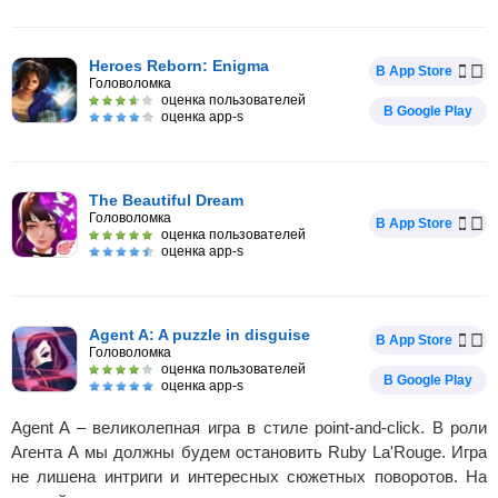
Heroes Reborn: Enigma
В App Store
Головоломка
оценка пользователей
В Google Play
оценка app-s
The Beautiful Dream
Головоломка
В App Store
оценка пользователей
оценка app-s
Agent A: A puzzle in disguise
В App Store
Головоломка
оценка пользователей
В Google Play
оценка app-s
Agent A – великолепная игра в стиле point-and-click. В роли
Агента А мы должны будем остановить Ruby La'Rouge. Игра
не лишена интриги и интересных сюжетных поворотов. На