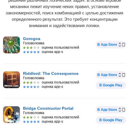
решения различных логических задач. В основе игровой
механики лежит изучение неких правил, установление
закономерностей, поиск комбинацией с целью достижения
определенного результат. Это требует концентрации
внимания и задействования логики.
Gorogoa
Головоломка
В App Store
оценка пользователей
оценка app-s
Riddlord: The Consequence
В App Store
Головоломка
оценка пользователей
В Google Play
оценка app-s
Bridge Constructor Portal
В App Store
Головоломка
оценка пользователей
В Google Play
оценка app-s