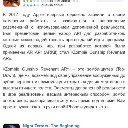
оценка пользователей
оценка app-s
В 2017 году Apple впервые серьезно заявили о своем
намерении работать и развиваться в направлении
развлечений с использованием дополненной реальности.
Был презентован целый набор API для разработчиков,
которые можно задействовать при созданий игр и программ.
Одной из первых игр, при разработке которой были
применены AR API (ARKit) стал «Zombie Gunship Revenant
AR».
«Zombie Gunship Revenant AR» – это зомби-шутер (Top-
Down), где мы возьмем под свое управление вооруженный до
зубов вертолет и примемся уничтожать ходячих мертвецов с
высоты птичьего полета. Элементы дополненной реальности
в игре реализованы весьма интересным способом: зомби
апокалипсис разворачиваются у вас прямо под ногами! Вам
просто нужно взять в руки свой iPhone и увидеть это...
Night Terrors: The Beginning