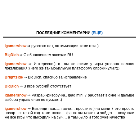
ПОСЛЕДНИЕ КОММЕНТАРИИ
(ЕЩЁ)
igamershow
⇒ русского нет, оптимизации тоже кста:)
BigDich
⇒ С обновлением завезли RU
igamershow
⇒ Интересно:) в том же стиме у игры указана полная
локализация:) чего же так мобильную платформу опрокинули?:))
Brightside
⇒ BigDich, спасибо за исправление
BigDich
⇒ В игре русский отсутствует
igamershow
⇒ Разраб криворучка.. ipad mini 7 работает в окне и дальше
выбора управления не пускает:)
igamershow
⇒ Выглядит как…. гавно… простите:) на мини 7 это просто
позор.. сетевой код тоже гавно… фанатам может и зайдет… покупали
же все игры что выходили на сыч… а там было и того хуже качество