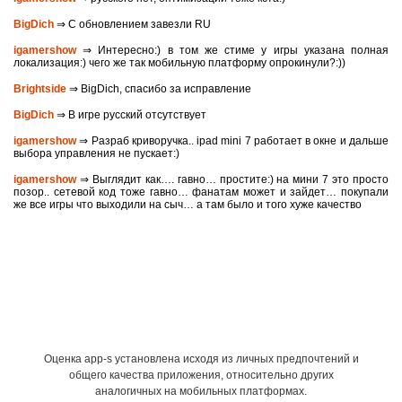
BigDich
⇒ С обновлением завезли RU
igamershow
⇒ Интересно:) в том же стиме у игры указана полная
локализация:) чего же так мобильную платформу опрокинули?:))
Brightside
⇒ BigDich, спасибо за исправление
BigDich
⇒ В игре русский отсутствует
igamershow
⇒ Разраб криворучка.. ipad mini 7 работает в окне и дальше
выбора управления не пускает:)
igamershow
⇒ Выглядит как…. гавно… простите:) на мини 7 это просто
позор.. сетевой код тоже гавно… фанатам может и зайдет… покупали
же все игры что выходили на сыч… а там было и того хуже качество
Оценка app-s установлена исходя из личных предпочтений и
общего качества приложения, относительно других
аналогичных на мобильных платформах.