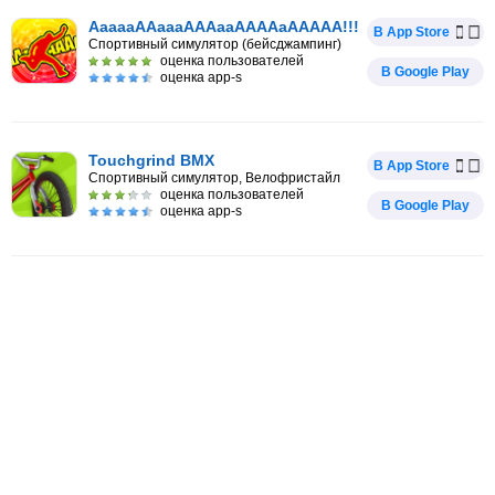
AaaaaAAaaaAAAaaAAAAaAAAAA!!!
В App Store
Спортивный симулятор (бейсджампинг)
оценка пользователей
В Google Play
оценка app-s
Touchgrind BMX
В App Store
Спортивный симулятор, Велофристайл
оценка пользователей
В Google Play
оценка app-s