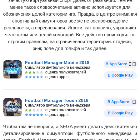
зачастую виртуальный спорт далек от реального. Тем не
менее такое словосочетание активно используется для
обозначения целой категории игр. Правда, в центре внимания
спортивный симуляторов все же не воспроизведение
реальности, а соревнования. Игроки, как правило, управляют
человеком или целой командой. Все действо происходит по
строгим правилам, на ограниченной территории: стадион,
ринг, поле для гольфа и так далее.
Football Manager Mobile 2018
В App Store
Симулятор футбольного менеджера
оценка пользователей
В Google Play
оценка app-s
Football Manager Touch 2018
В App Store
Симулятор футбольного менеджера
оценка пользователей
В Google Play
оценка app-s
Чтобы там не говорили, а SEGA умеет делать действительно
детализированные симуляторы футбольного менеджера и