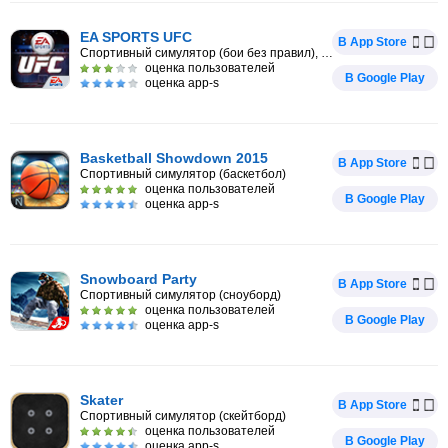
EA SPORTS UFC
В App Store
Спортивный симулятор (бои без правил), Файтинг
оценка пользователей
В Google Play
оценка app-s
Basketball Showdown 2015
В App Store
Спортивный симулятор (баскетбол)
оценка пользователей
В Google Play
оценка app-s
Snowboard Party
В App Store
Спортивный симулятор (сноуборд)
оценка пользователей
В Google Play
оценка app-s
Skater
В App Store
Спортивный симулятор (скейтборд)
оценка пользователей
В Google Play
оценка app-s