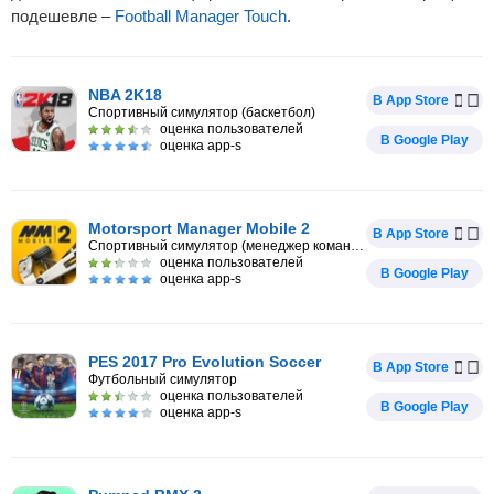
подешевле –
Football Manager Touch
.
NBA 2K18
В App Store
Спортивный симулятор (баскетбол)
оценка пользователей
В Google Play
оценка app-s
Motorsport Manager Mobile 2
В App Store
Спортивный симулятор (менеджер команды Формула-1)
оценка пользователей
В Google Play
оценка app-s
PES 2017 Pro Evolution Soccer
В App Store
Футбольный симулятор
оценка пользователей
В Google Play
оценка app-s