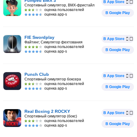
Pumped BMX 3
В App Store
Спортивный симулятор, BMX-фристайл
оценка пользователей
В Google Play
оценка app-s
FIE Swordplay
В App Store
Файтинг; Симулятор фехтования
оценка пользователей
В Google Play
оценка app-s
Punch Club
В App Store
Спортивный симулятор боксера
оценка пользователей
В Google Play
оценка app-s
Real Boxing 2 ROCKY
В App Store
Спортивный симулятор (бокс)
оценка пользователей
В Google Play
оценка app-s