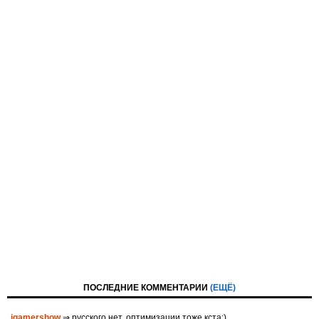
ПОСЛЕДНИЕ КОММЕНТАРИИ
(ЕЩЁ)
igamershow
⇒ русского нет, оптимизации тоже кста:)