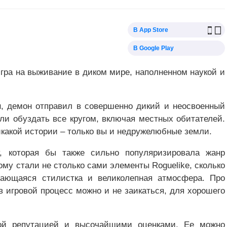
В App Store
В Google Play
игра на выживание в диком мире, наполненном наукой и
он, демон отправил в совершенно дикий и неосвоенный
или обуздать все кругом, включая местных обитателей.
икакой истории – только вы и недружелюбные земли.
, которая бы также сильно популяризировала жанр
этому стали не столько сами элементы Roguelike, сколько
инающаяся стилистка и великолепная атмосфера. Про
в игровой процесс можно и не заикаться, для хорошего
чной репутацией и высочайшими оценками. Ее можно