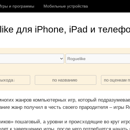
Игры и программы
Мобильные устройства
ike
для iPhone, iPad и телефо
·
·
выхода
по названию
по оценкам 
емногих жанров компьютерных игр, который подразумевае
ание жанр получил в честь своего прародителя – игры R
иков» пошаговый, а уровни и происходящие во круг иг
едет к завершению игры, после чего потребуется начать 