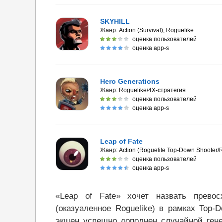
SKYHILL
Жанр:
Action (Survival), Roguelike
оценка пользователей
оценка app-s
Hero Generations
Жанр:
Roguelike/4X-стратегия
оценка пользователей
оценка app-s
Leap of Fate
Жанр:
Action (Roguelite Top-Down Shooter
оценка пользователей
оценка app-s
«Leap of Fate» хочет назвать прево
(оказуаленное Roguelike) в рамках Top
экшен успешно дополнен случайной ген