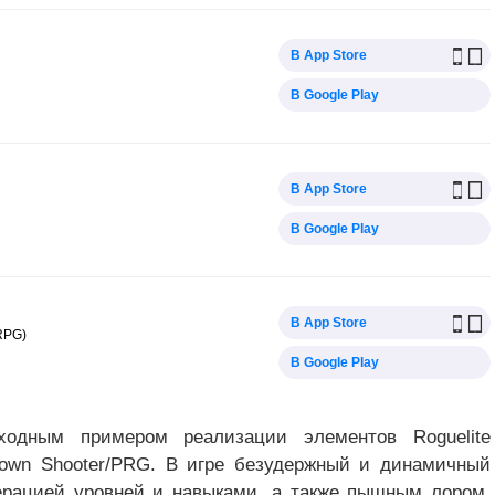
В App Store
В Google Play
В App Store
В Google Play
В App Store
/RPG)
В Google Play
сходным примером реализации элементов Roguelite
-Down Shooter/PRG. В игре безудержный и динамичный
ерацией уровней и навыками, а также пышным лором.