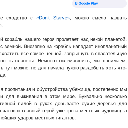
В Google Play
ное сходство с
«Don't Starve»
, можно смело назвать
n.
й корабль нашего героя пролетает над некой планетой,
с земной. Внезапно на корабль нападает инопланетный
схватить все самое ценной, запрыгнуть в спасательную
хность планеты. Немного оклемавшись, мы понимаем,
ь тут можно, но для начала нужно раздобыть хоть что-
да.
ля пропитания и обустройства убежища, постепенно мы
и для выживания в этом мире. Буквально несколько
тивной пилой в руках добываете сухие деревья для
 часов и главный герой уже гроза местных чудовищ, а
ьнейших ударов местных гигантов.