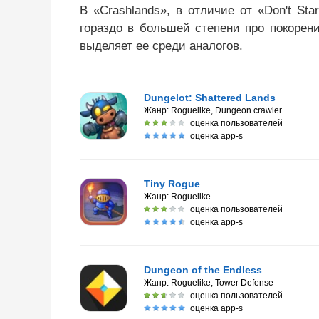
В «Crashlands», в отличие от «Don't St
гораздо в большей степени про покорен
выделяет ее среди аналогов.
Dungelot: Shattered Lands
Жанр:
Roguelike, Dungeon crawler
оценка пользователей
оценка app-s
Tiny Rogue
Жанр:
Roguelike
оценка пользователей
оценка app-s
Dungeon of the Endless
Жанр:
Roguelike, Tower Defense
оценка пользователей
оценка app-s