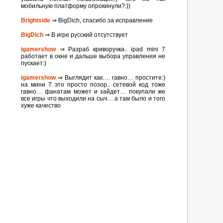
мобильную платформу опрокинули?:))
Brightside
⇒ BigDich, спасибо за исправление
BigDich
⇒ В игре русский отсутствует
igamershow
⇒ Разраб криворучка.. ipad mini 7
работает в окне и дальше выбора управления не
пускает:)
igamershow
⇒ Выглядит как…. гавно… простите:)
на мини 7 это просто позор.. сетевой код тоже
гавно… фанатам может и зайдет… покупали же
все игры что выходили на сыч… а там было и того
хуже качество