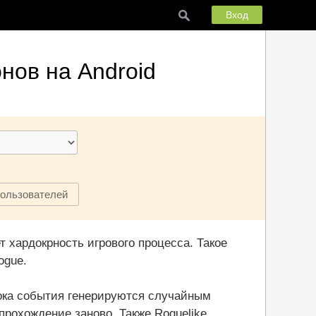
Вход
нов на Android
пользователей
т хардокрность игрового процесса. Такое
ogue.
рока события генерируются случайным
прохождение заново. Также Roguelike