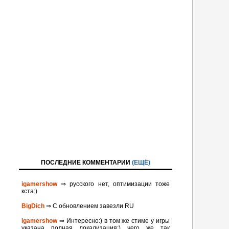
ПОСЛЕДНИЕ КОММЕНТАРИИ
(ЕЩЁ)
igamershow
⇒ русского нет, оптимизации тоже
кста:)
BigDich
⇒ С обновлением завезли RU
igamershow
⇒ Интересно:) в том же стиме у игры
указана полная локализация:) чего же так