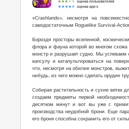
оценка пользователей
оценка app-s
«Crashlands», несмотря на повсемест
самодостаточным Roguelike Survival-Actio
Бороздя просторы вселенной, космически
флора и фауна которой во многом схожа 
монстр и разрушает судно. Мы успеваем 
капсулу и катапультироваться на повер
что, несмотря на обилие монстров, выжит
нибудь, из чего можно сделать орудие тру
Собирая растительность и сухие ветки д
создаем предметы первой необходимост
десятком минут и вот вы уже с прими
производства неудобной брони. Еще пара
его броня способна сохранить его от сил