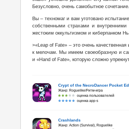
Безусловно, очень самобытное сочетание
Вы – техномаг и вам уготовано испытание
собственными страхами и внутренними 
жестоким оккультизмом и киберпанком Нью
>«Leap of Fate» – это очень качественная
к мелочам. Мы имеем своеобразную и сам
и «Hand of Fate», которую сложно упрекну
Crypt of the NecroDancer Pocket Ed
Жанр:
Roguelike/Ритм-игра
оценка пользователей
оценка app-s
Crashlands
Жанр:
Action (Survival), Roguelike