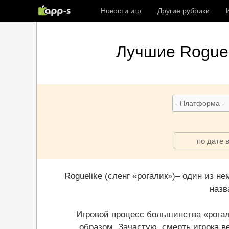
Новости игр
Другие рубрики
Лучшие
Roguel
по дате 
Roguelike (сленг «рогалик»)– один из н
назв
Игровой процесс большинства «рогал
образом. Зачастую, смерть игрока в