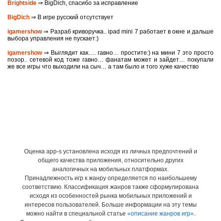
Brightside
⇒ BigDich, спасибо за исправление
BigDich
⇒ В игре русский отсутствует
igamershow
⇒ Разраб криворучка.. ipad mini 7 работает в окне и дальше
выбора управления не пускает:)
igamershow
⇒ Выглядит как…. гавно… простите:) на мини 7 это просто
позор.. сетевой код тоже гавно… фанатам может и зайдет… покупали
же все игры что выходили на сыч… а там было и того хуже качество
Оценка app-s установлена исходя из личных предпочтений и
общего качества приложения, относительно других
аналогичных на мобильных платформах.
Принадлежность игр к жанру определяется по наибольшему
соответствию. Классификация жанров также сформулирована
исходя из особенностей рынка мобильных приложений и
интересов пользователей. Больше информации на эту темы
можно найти в специальной статье
«описание жанров игр»
.