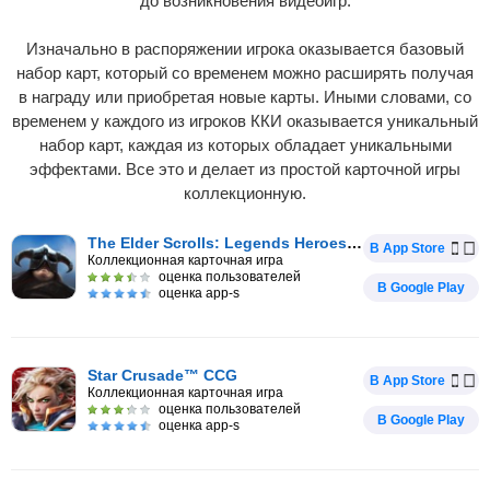
до возникновения видеоигр.
Изначально в распоряжении игрока оказывается базовый
набор карт, который со временем можно расширять получая
в награду или приобретая новые карты. Иными словами, со
временем у каждого из игроков ККИ оказывается уникальный
набор карт, каждая из которых обладает уникальными
эффектами. Все это и делает из простой карточной игры
коллекционную.
The Elder Scrolls: Legends Heroes of Skyri
В App Store
Коллекционная карточная игра
оценка пользователей
В Google Play
оценка app-s
Star Crusade™ CCG
В App Store
Коллекционная карточная игра
оценка пользователей
В Google Play
оценка app-s