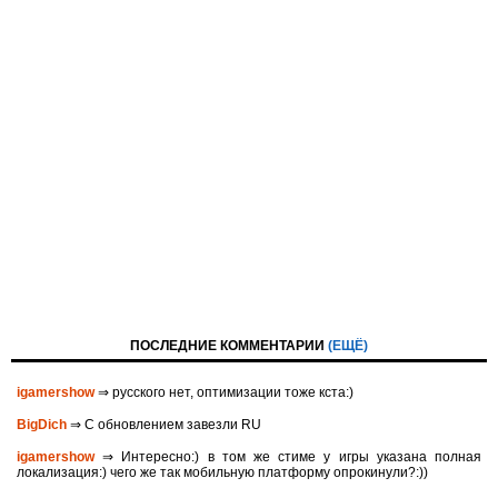
ПОСЛЕДНИЕ КОММЕНТАРИИ
(ЕЩЁ)
igamershow
⇒ русского нет, оптимизации тоже кста:)
BigDich
⇒ С обновлением завезли RU
igamershow
⇒ Интересно:) в том же стиме у игры указана полная
локализация:) чего же так мобильную платформу опрокинули?:))