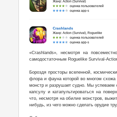
Жанр:
Action (Survival)
оценка пользователей
оценка app-s
Crashlands
Жанр:
Action (Survival), Roguelike
оценка пользователей
оценка app-s
«Crashlands», несмотря на повсемест
самодостаточным Roguelike Survival-Actio
Бороздя просторы вселенной, космически
флора и фауна которой во многом схожа 
монстр и разрушает судно. Мы успеваем 
капсулу и катапультироваться на повер
что, несмотря на обилие монстров, выжит
нибудь, из чего можно сделать орудие тру