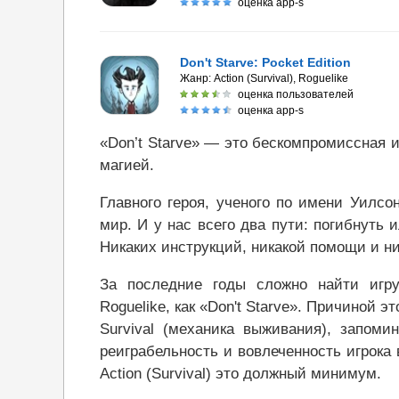
оценка app-s
Don't Starve: Pocket Edition
Жанр:
Action (Survival), Roguelike
оценка пользователей
оценка app-s
«Don’t Starve» — это бескомпромиссная 
магией.
Главного героя, ученого по имени Уилс
мир. И у нас всего два пути: погибнуть 
Никаких инструкций, никакой помощи и н
За последние годы сложно найти игру
Roguelike, как «Don't Starve». Причиной 
Survival (механика выживания), запом
реиграбельность и вовлеченность игрока 
Action (Survival) это должный минимум.