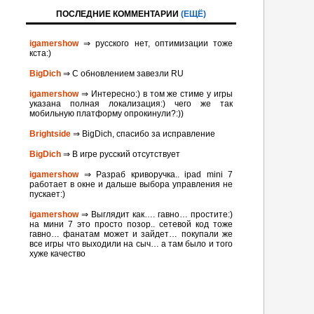
ПОСЛЕДНИЕ КОММЕНТАРИИ
(ЕЩЁ)
igamershow
⇒ русского нет, оптимизации тоже
кста:)
BigDich
⇒ С обновлением завезли RU
igamershow
⇒ Интересно:) в том же стиме у игры
указана полная локализация:) чего же так
мобильную платформу опрокинули?:))
Brightside
⇒ BigDich, спасибо за исправление
BigDich
⇒ В игре русский отсутствует
igamershow
⇒ Разраб криворучка.. ipad mini 7
работает в окне и дальше выбора управления не
пускает:)
igamershow
⇒ Выглядит как…. гавно… простите:)
на мини 7 это просто позор.. сетевой код тоже
гавно… фанатам может и зайдет… покупали же
все игры что выходили на сыч… а там было и того
хуже качество