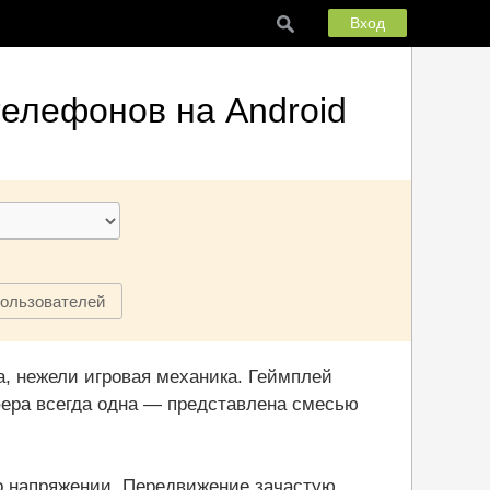
Вход
телефонов на Android
пользователей
а, нежели игровая механика. Геймплей
сфера всегда одна — представлена смесью
нно напряжении. Передвижение зачастую