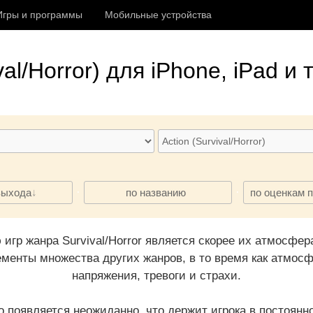
Игры и программы
Мобильные устройства
val/Horror)
для iPhone, iPad и 
·
·
выхода
по названию
по оценкам 
игр жанра Survival/Horror является скорее их атмосфер
элементы множества других жанров, в то время как атмо
напряжения, тревоги и страхи.
во появляется неожиданно, что держит игрока в постоя