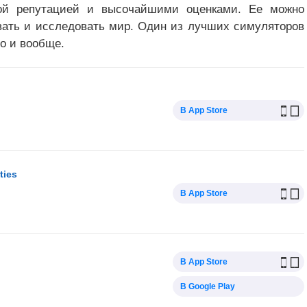
чной репутацией и высочайшими оценками. Ее можно
вать и исследовать мир. Один из лучших симуляторов
но и вообще.
В App Store
ties
В App Store
В App Store
В Google Play