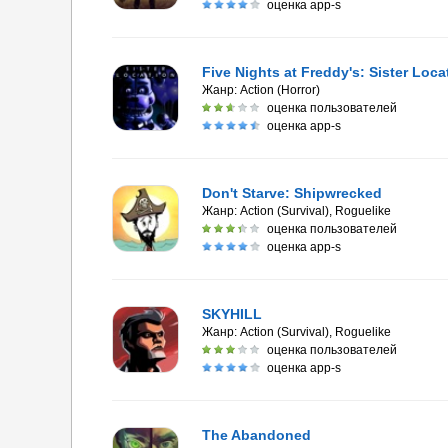
оценка app-s
Five Nights at Freddy's: Sister Loca
Жанр:
Action (Horror)
оценка пользователей
оценка app-s
Don't Starve: Shipwrecked
Жанр:
Action (Survival), Roguelike
оценка пользователей
оценка app-s
SKYHILL
Жанр:
Action (Survival), Roguelike
оценка пользователей
оценка app-s
The Abandoned