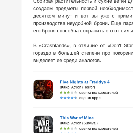
Собирая растительность и сухие ветки д
создаем предметы первой необходимост
десятком минут и вот вы уже с прими
производства неудобной брони. Еще пара
его броня способна сохранить его от сил
В «Crashlands», в отличие от «Don't St
гораздо в большей степени про покорен
выделяет ее среди аналогов.
Five Nights at Freddys 4
Жанр:
Action (Horror)
оценка пользователей
оценка app-s
This War of Mine
Жанр:
Action (Survival)
оценка пользователей