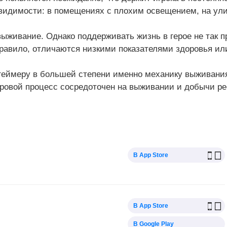
видимости: в помещениях с плохим освещением, на улиц
выживание. Однако поддерживать жизнь в герое не так п
правило, отличаются низкими показателями здоровья ил
ймеру в большей степени именно механику выживания (S
гровой процесс сосредоточен на выживании и добычи рес
В App Store
В App Store
В Google Play