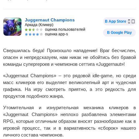
Juggernaut Champions
В App Store
Аркада (Кликер)
оценка пользователей
В Google Play
оценка app-s
Свершилась беда! Произошло нападение! Враг бесчислен,
опасен и непредсказуем, нам никак не обойтись без бравой
команды супергероев и чемпионов сеттига «Juggernaut»!
«Juggernaut Champions» – это рядовой idle-game, но среди
масс кликеров его выделяет великолепный арт и чудесная
графика. На игру смотреть приятно, а это редкость для
продуктов подобного жанра.
Утомительная и изнурительная механика кликеров в
«Juggernaut Champions» неплохо разбавлена элементами
RPG, которые отличным образом вносят разнообразие как в
игровой процесс, так и в вариативность «сборок» нашего
личного состава чемпионов.