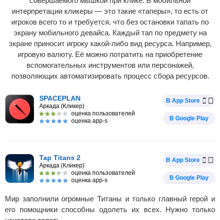
совершаемого мышкой при клике. В мобильной
интерпретации кликеры — это такие «таперы», то есть от
игроков всего то и требуется, что без остановки тапать по
экрану мобильного девайса. Каждый тап по предмету на
экране приносит игроку какой-либо вид ресурса. Например,
игровую валюту. Её можно потратить на приобретение
вспомогательных инструментов или персонажей,
позволяющих автоматизировать процесс сбора ресурсов.
SPACEPLAN
В App Store
Аркада (Кликер)
оценка пользователей
В Google Play
оценка app-s
Tap Titans 2
В App Store
Аркада (Кликер)
оценка пользователей
В Google Play
оценка app-s
Мир заполнили огромные Титаны и только главный герой и
его помощники способны одолеть их всех. Нужно только