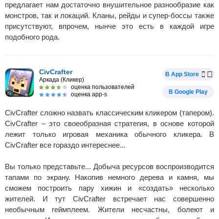
предлагает нам достаточно внушительное разнообразие как
монстров, так и локаций. Кланы, рейды и супер-боссы также
присутствуют, впрочем, нынче это есть в каждой игре
подобного рода.
CivCrafter
В App Store
Аркада (Кликер)
оценка пользователей
В Google Play
оценка app-s
CivCrafter сложно назвать классическим кликером (тапером).
CivCrafter – это своеобразная стратегия, в основе которой
лежит только игровая механика обычного кликера. В
CivCrafter все гораздо интереснее...
Вы только представьте... Добыча ресурсов воспроизводится
тапами по экрану. Накопив немного дерева и камня, мы
сможем построить пару хижин и «создать» несколько
жителей. И тут CivCrafter встречает нас совершенно
необычным геймплеем. Жители несчастны, болеют и