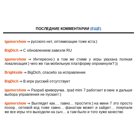
ПОСЛЕДНИЕ КОММЕНТАРИИ
(ЕЩЁ)
igamershow
⇒ русского нет, оптимизации тоже кста:)
BigDich
⇒ С обновлением завезли RU
igamershow
⇒ Интересно:) в том же стиме у игры указана полная
локализация:) чего же так мобильную платформу опрокинули?:))
Brightside
⇒ BigDich, спасибо за исправление
BigDich
⇒ В игре русский отсутствует
igamershow
⇒ Разраб криворучка.. ipad mini 7 работает в окне и дальше
выбора управления не пускает:)
igamershow
⇒ Выглядит как…. гавно… простите:) на мини 7 это просто
позор.. сетевой код тоже гавно… фанатам может и зайдет… покупали
же все игры что выходили на сыч… а там было и того хуже качество