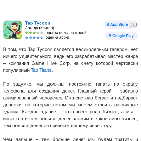
Tap Tycoon
В App Store
Аркада (Кликер)
оценка пользователей
В Google Play
оценка app-s
В том, что Tap Tycoon является великолепным тапером, нет
ничего удивительного, ведь его разрабатывал мастер жанра
– компания Game Hive Corp, на счету которой чертовски
популярный
Tap Titans
.
По задумке, мы должны постоянно тапать по экрану
телефона для создания денег. Главный герой – забавно
анимированный человечек. Он неистово бегает и подбирает
денежки, на которые потом мы можем строить различные
здания. Каждое здание – это своего рода бизнес, а мы –
инвестор и чем больше денег вложим в какой-либо бизнес,
тем больше денег он принесет нашему инвестору.
Чем дальше – тем больше денег мы будем тратить и