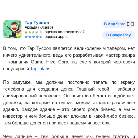
Tap Tycoon
В App Store
Аркада (Кликер)
оценка пользователей
В Google Play
оценка app-s
В том, что Tap Tycoon является великолепным тапером, нет
ничего удивительного, ведь его разрабатывал мастер жанра
– компания Game Hive Corp, на счету которой чертовски
популярный
Tap Titans
.
По задумке, мы должны постоянно тапать по экрану
телефона для создания денег. Главный герой – забавно
анимированный человечек. Он неистово бегает и подбирает
денежки, на которые потом мы можем строить различные
здания. Каждое здание – это своего рода бизнес, а мы –
инвестор и чем больше денег вложим в какой-либо бизнес,
тем больше денег он принесет нашему инвестору.
Чем дальше – тем больше денег мы будем тратить и