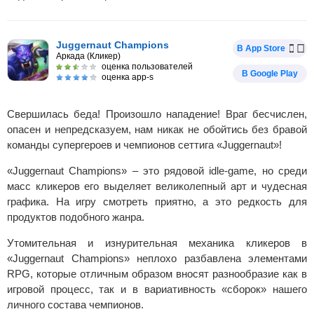
Juggernaut Champions
В App Store
Аркада (Кликер)
оценка пользователей
В Google Play
оценка app-s
Свершилась беда! Произошло нападение! Враг бесчислен,
опасен и непредсказуем, нам никак не обойтись без бравой
команды супергероев и чемпионов сеттига «Juggernaut»!
«Juggernaut Champions» – это рядовой idle-game, но среди
масс кликеров его выделяет великолепный арт и чудесная
графика. На игру смотреть приятно, а это редкость для
продуктов подобного жанра.
Утомительная и изнурительная механика кликеров в
«Juggernaut Champions» неплохо разбавлена элементами
RPG, которые отличным образом вносят разнообразие как в
игровой процесс, так и в вариативность «сборок» нашего
личного состава чемпионов.