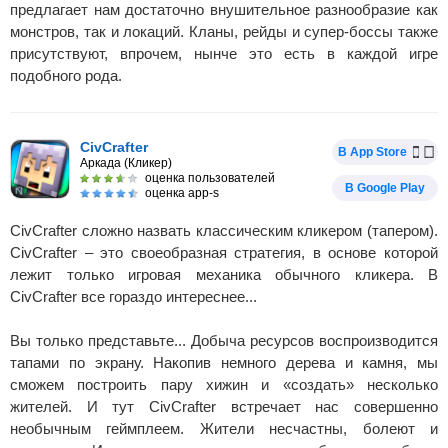
предлагает нам достаточно внушительное разнообразие как
монстров, так и локаций. Кланы, рейды и супер-боссы также
присутствуют, впрочем, нынче это есть в каждой игре
подобного рода.
CivCrafter
В App Store
Аркада (Кликер)
оценка пользователей
В Google Play
оценка app-s
CivCrafter сложно назвать классическим кликером (тапером).
CivCrafter – это своеобразная стратегия, в основе которой
лежит только игровая механика обычного кликера. В
CivCrafter все гораздо интереснее...
Вы только представьте... Добыча ресурсов воспроизводится
тапами по экрану. Накопив немного дерева и камня, мы
сможем построить пару хижин и «создать» несколько
жителей. И тут CivCrafter встречает нас совершенно
необычным геймплеем. Жители несчастны, болеют и