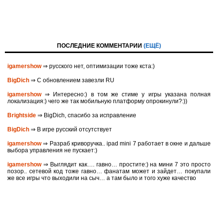
ПОСЛЕДНИЕ КОММЕНТАРИИ
(ЕЩЁ)
igamershow
⇒ русского нет, оптимизации тоже кста:)
BigDich
⇒ С обновлением завезли RU
igamershow
⇒ Интересно:) в том же стиме у игры указана полная
локализация:) чего же так мобильную платформу опрокинули?:))
Brightside
⇒ BigDich, спасибо за исправление
BigDich
⇒ В игре русский отсутствует
igamershow
⇒ Разраб криворучка.. ipad mini 7 работает в окне и дальше
выбора управления не пускает:)
igamershow
⇒ Выглядит как…. гавно… простите:) на мини 7 это просто
позор.. сетевой код тоже гавно… фанатам может и зайдет… покупали
же все игры что выходили на сыч… а там было и того хуже качество