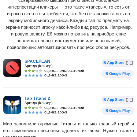
совершаемого мышкой при клике. В мобильной
интерпретации кликеры — это такие «таперы», то есть от
игроков всего то и требуется, что без остановки тапать по
экрану мобильного девайса. Каждый тап по предмету на
экране приносит игроку какой-либо вид ресурса. Например,
игровую валюту. Её можно потратить на приобретение
вспомогательных инструментов или персонажей,
позволяющих автоматизировать процесс сбора ресурсов.
SPACEPLAN
В App Store
Аркада (Кликер)
оценка пользователей
В Google Play
оценка app-s
Tap Titans 2
В App Store
Аркада (Кликер)
оценка пользователей
В Google Play
оценка app-s
Мир заполнили огромные Титаны и только главный герой и
его помощники способны одолеть их всех. Нужно только