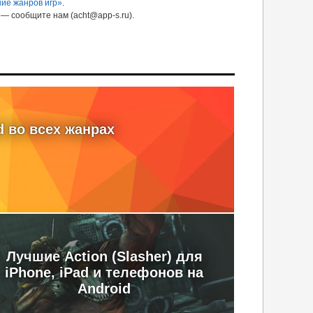
ие жанров игр»
.
— сообщите нам (acht@app-s.ru).
d во всех жанрах
Лучшие Action (Slasher) для
iPhone, iPad и телефонов на
Android