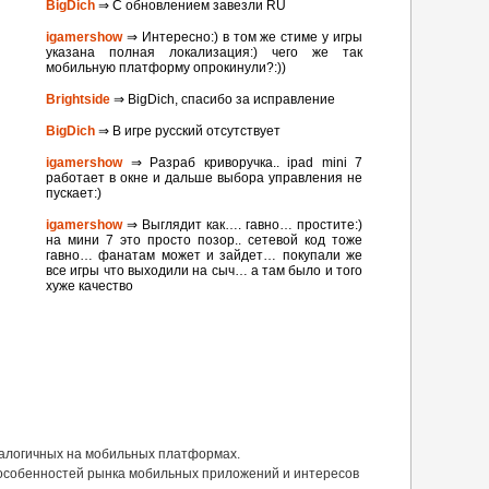
BigDich
⇒ С обновлением завезли RU
igamershow
⇒ Интересно:) в том же стиме у игры
указана полная локализация:) чего же так
мобильную платформу опрокинули?:))
Brightside
⇒ BigDich, спасибо за исправление
BigDich
⇒ В игре русский отсутствует
igamershow
⇒ Разраб криворучка.. ipad mini 7
работает в окне и дальше выбора управления не
пускает:)
igamershow
⇒ Выглядит как…. гавно… простите:)
на мини 7 это просто позор.. сетевой код тоже
гавно… фанатам может и зайдет… покупали же
все игры что выходили на сыч… а там было и того
хуже качество
налогичных на мобильных платформах.
 особенностей рынка мобильных приложений и интересов