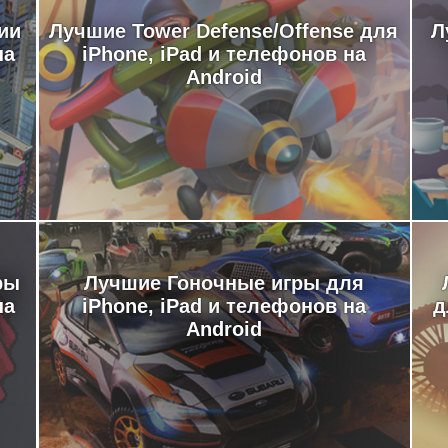
ии
Лучшие Tower Defense/Offense для
Л
на
iPhone, iPad и телефонов на
Android
ры
Лучшие Гоночные игры для
на
iPhone, iPad и телефонов на
д
Android