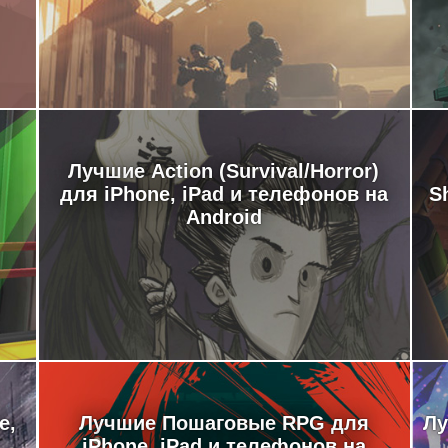
Лучшие Action (Survival/Horror)
для iPhone, iPad и телефонов на
S
Android
e,
Лучшие Пошаговые RPG для
Лу
iPhone, iPad и телефонов на