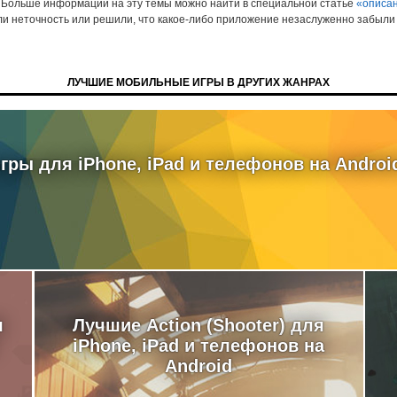
 Больше информации на эту темы можно найти в специальной статье
«описан
ли неточность или решили, что какое-либо приложение незаслуженно забыли 
ЛУЧШИЕ МОБИЛЬНЫЕ ИГРЫ В ДРУГИХ ЖАНРАХ
ры для iPhone, iPad и телефонов на Androi
я
Лучшие Action (Shooter) для
iPhone, iPad и телефонов на
Android