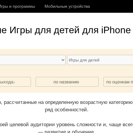
Игры и программы
Мобильные устройства
ие
Игры для детей
для iPhone 
·
·
выхода
по названию
по оценкам 
о, рассчитанные на определенную возрастную категорию
ряд особенностей.
оей целевой аудитории уровень сложности и, чаще всег
— развитие и обучение.