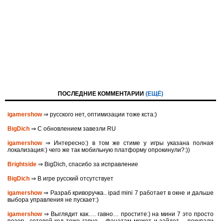
ПОСЛЕДНИЕ КОММЕНТАРИИ
(ЕЩЁ)
igamershow
⇒ русского нет, оптимизации тоже кста:)
BigDich
⇒ С обновлением завезли RU
igamershow
⇒ Интересно:) в том же стиме у игры указана полная
локализация:) чего же так мобильную платформу опрокинули?:))
Brightside
⇒ BigDich, спасибо за исправление
BigDich
⇒ В игре русский отсутствует
igamershow
⇒ Разраб криворучка.. ipad mini 7 работает в окне и дальше
выбора управления не пускает:)
igamershow
⇒ Выглядит как…. гавно… простите:) на мини 7 это просто