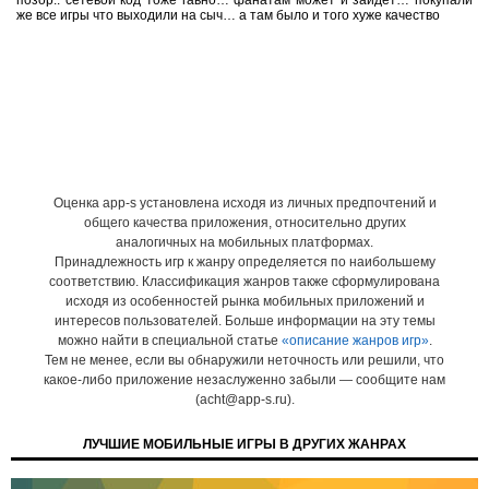
позор.. сетевой код тоже гавно… фанатам может и зайдет… покупали
же все игры что выходили на сыч… а там было и того хуже качество
Оценка app-s установлена исходя из личных предпочтений и
общего качества приложения, относительно других
аналогичных на мобильных платформах.
Принадлежность игр к жанру определяется по наибольшему
соответствию. Классификация жанров также сформулирована
исходя из особенностей рынка мобильных приложений и
интересов пользователей. Больше информации на эту темы
можно найти в специальной статье
«описание жанров игр»
.
Тем не менее, если вы обнаружили неточность или решили, что
какое-либо приложение незаслуженно забыли — сообщите нам
(acht@app-s.ru).
ЛУЧШИЕ МОБИЛЬНЫЕ ИГРЫ В ДРУГИХ ЖАНРАХ