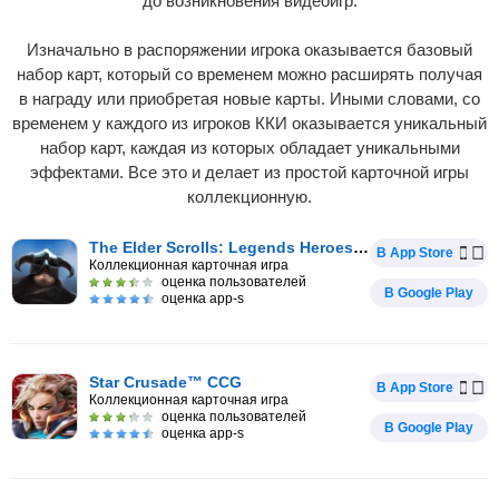
до возникновения видеоигр.
Изначально в распоряжении игрока оказывается базовый
набор карт, который со временем можно расширять получая
в награду или приобретая новые карты. Иными словами, со
временем у каждого из игроков ККИ оказывается уникальный
набор карт, каждая из которых обладает уникальными
эффектами. Все это и делает из простой карточной игры
коллекционную.
The Elder Scrolls: Legends Heroes of Skyri
В App Store
Коллекционная карточная игра
оценка пользователей
В Google Play
оценка app-s
Star Crusade™ CCG
В App Store
Коллекционная карточная игра
оценка пользователей
В Google Play
оценка app-s