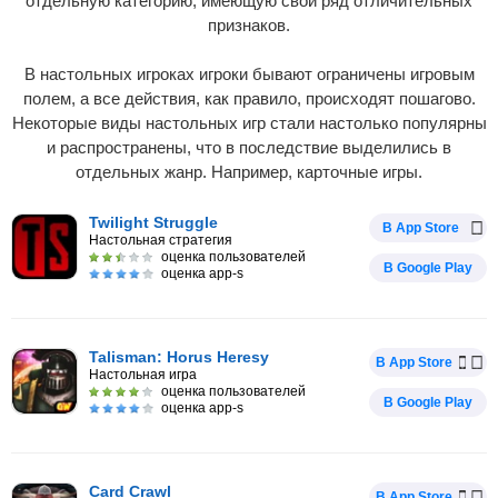
отдельную категорию, имеющую свой ряд отличительных
признаков.
В настольных игроках игроки бывают ограничены игровым
полем, а все действия, как правило, происходят пошагово.
Некоторые виды настольных игр стали настолько популярны
и распространены, что в последствие выделились в
отдельных жанр. Например, карточные игры.
Twilight Struggle
В App Store
Настольная стратегия
оценка пользователей
В Google Play
оценка app-s
Talisman: Horus Heresy
В App Store
Настольная игра
оценка пользователей
В Google Play
оценка app-s
Card Crawl
В App Store