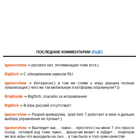
ПОСЛЕДНИЕ КОММЕНТАРИИ
(ЕЩЁ)
igamershow
⇒ русского нет, оптимизации тоже кста:)
BigDich
⇒ С обновлением завезли RU
igamershow
⇒ Интересно:) в том же стиме у игры указана полная
локализация:) чего же так мобильную платформу опрокинули?:))
Brightside
⇒ BigDich, спасибо за исправление
BigDich
⇒ В игре русский отсутствует
igamershow
⇒ Разраб криворучка.. ipad mini 7 работает в окне и дальше
выбора управления не пускает:)
igamershow
⇒ Выглядит как…. гавно… простите:) на мини 7 это просто
позор.. сетевой код тоже гавно… фанатам может и зайдет… покупали
же все игры что выходили на сыч… а там было и того хуже качество