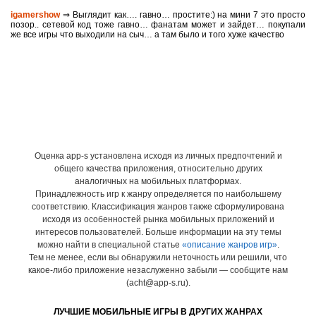
igamershow
⇒ Выглядит как…. гавно… простите:) на мини 7 это просто
позор.. сетевой код тоже гавно… фанатам может и зайдет… покупали
же все игры что выходили на сыч… а там было и того хуже качество
Оценка app-s установлена исходя из личных предпочтений и
общего качества приложения, относительно других
аналогичных на мобильных платформах.
Принадлежность игр к жанру определяется по наибольшему
соответствию. Классификация жанров также сформулирована
исходя из особенностей рынка мобильных приложений и
интересов пользователей. Больше информации на эту темы
можно найти в специальной статье
«описание жанров игр»
.
Тем не менее, если вы обнаружили неточность или решили, что
какое-либо приложение незаслуженно забыли — сообщите нам
(acht@app-s.ru).
ЛУЧШИЕ МОБИЛЬНЫЕ ИГРЫ В ДРУГИХ ЖАНРАХ