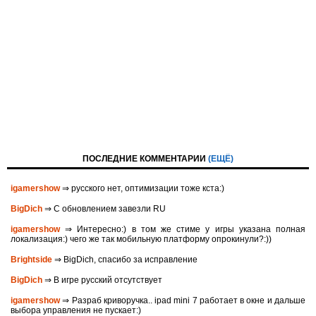
ПОСЛЕДНИЕ КОММЕНТАРИИ
(ЕЩЁ)
igamershow
⇒ русского нет, оптимизации тоже кста:)
BigDich
⇒ С обновлением завезли RU
igamershow
⇒ Интересно:) в том же стиме у игры указана полная
локализация:) чего же так мобильную платформу опрокинули?:))
Brightside
⇒ BigDich, спасибо за исправление
BigDich
⇒ В игре русский отсутствует
igamershow
⇒ Разраб криворучка.. ipad mini 7 работает в окне и дальше
выбора управления не пускает:)