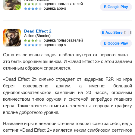
оценка пользователей
В Google Play
оценка app-s
Dead Effect 2
В App Store
Action (Shooter)
оценка пользователей
В Google Play
оценка app-s
Одна из основных задач любого шутера от первого лица –
это быть хорошим экшеном. И «Dead Effect 2» с этой задачей
отличным образом справляется.
«Dead Effect 2» сильно страдает от издержек F2P, но игра
берет совершенно другим, а именно: большой
однопользовательской кампаний на 20 часов, огромным
количеством типов оружия и системой апгрейдов главного
героя. Также хочется отметить элементы хоррора и графику
вполне добротного уровня.
Название игры в немалой степени говорит само за себя, ведь
сеттинг «Dead Effect 2» является неким симбиозом сеттингов