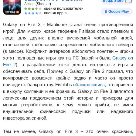
В App Store
Action (Shooter)
оценка пользователей
В Google Play
оценка app-s
Galaxy on Fire 3 - Manticore стала очень противоречивой
игрой. Для многих новое творение Fishlabs стало плевком в
лицо, для других вполне вменяемой мобильной игрой,
отвечающей требованию современного мобильного геймера
(в массе). Конфликт интересов абсолютно понятен – игроки
хотят полноценные игры как на PC (какой и была
Galaxy on
Fire 2
), а разработчики хотят делать интересные игры и
обеспечивать себя. Пример с Galaxy on Fire 2 показал, что
компромисс возможен крайне редко и часто он просто
приводит к банкротству. Fishlabs
обанкротились
, что привело
к выкупу компании и ее франшиз. Galaxy on Fire 3 является
логическим продолжением этой истории и примером для
многих разработчиков, к чему можно прийти, не имея
внушительной финансовой подушки или надежного
инвестора за спиной.
Тем не менее, Galaxy on Fire 3 – это очень красивый,