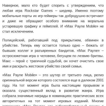
Наверное, мало кто будет спорить с утверждением, что
любая игра Rockstar Games – шедевр. Именно поэтому
мобильные порты их игр геймеры так добродушно встречают
и даже не обращают особого внимание на моральна
устаревшую графику и геймплей. И «Max Payne Mobile» не
стал исключением.
Полицейский, работавший под прикрытием, обвинен в
убийстве. Теперь ему остается только одно – бежать от
бывших коллег и разъяренных бандитов. «Max Payne» –
остросюжетная игра о человеке, бегущем по лезвию бритвы.
Макс – герой с трагичной судьбой, он хочет очистить свое
имя и раскрыть жестокое убийство своей семьи.
«Max Payne Mobile» – это шутер от третьего лица, релиз
оригинальной версии которого состоялся еще в далеком 2001
году. На тот момент игра была настоящим прорывом и
оказала существенный вклад в развитие жанра. Игра
собрала значимые награды в номинациях практических всех
авторитетных на тот момент игровых изданий. Многие