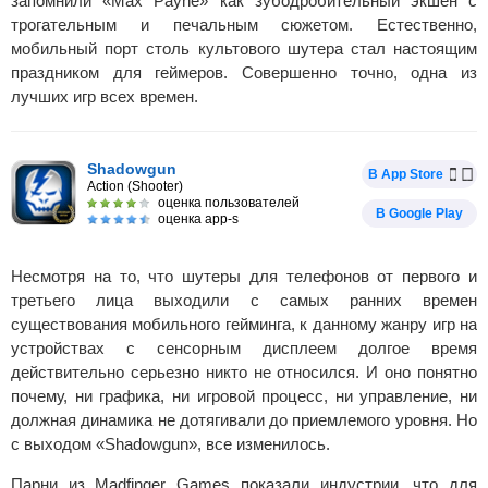
запомнили «Max Payne» как зубодробительный экшен с
трогательным и печальным сюжетом. Естественно,
мобильный порт столь культового шутера стал настоящим
праздником для геймеров. Совершенно точно, одна из
лучших игр всех времен.
Shadowgun
В App Store
Action (Shooter)
оценка пользователей
В Google Play
оценка app-s
Несмотря на то, что шутеры для телефонов от первого и
третьего лица выходили c самых ранних времен
существования мобильного гейминга, к данному жанру игр на
устройствах с сенсорным дисплеем долгое время
действительно серьезно никто не относился. И оно понятно
почему, ни графика, ни игровой процесс, ни управление, ни
должная динамика не дотягивали до приемлемого уровня. Но
с выходом «Shadowgun», все изменилось.
Парни из Madfinger Games показали индустрии, что для