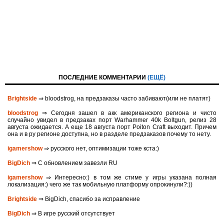
ПОСЛЕДНИЕ КОММЕНТАРИИ
(ЕЩЁ)
Brightside
⇒ bloodstrog, на предзаказы часто забивают(или не платят)
bloodstrog
⇒ Сегодня зашел в акк американского региона и чисто
случайно увидел в предзаках порт Warhammer 40k Boltgun, релиз 28
августа ожидается. A eще 18 августа порт Poiton Сraft выходит. Причем
она и в ру регионе доступна, но в разделе предзаказов почему то нету.
igamershow
⇒ русского нет, оптимизации тоже кста:)
BigDich
⇒ С обновлением завезли RU
igamershow
⇒ Интересно:) в том же стиме у игры указана полная
локализация:) чего же так мобильную платформу опрокинули?:))
Brightside
⇒ BigDich, спасибо за исправление
BigDich
⇒ В игре русский отсутствует