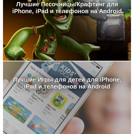
Лучшие Песочницы/Крафтинг для
iPhone, iPad и телефонов на Android
Лучшие Игры для детей для iPhone,
iPad и телефонов на Android