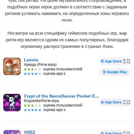
чувства ритма. На фоне музыкального сопровождения, в
подобных играх игрок должен в соответствии с заданным
ритмом успевать нажимать на определенные зоны игрового
поля.
Несмотря на всю специфику геймплея подобных игр, жар
ритм-игр является одним из самых популярных, благодаря
огромному распространению в странах Азии.
Lanota
В App Store
Аркада (Ритм игра)
оценка пользователей
В Google Play
оценка app-s
Crypt of the NecroDancer Pocket Edition
Roguelike/Ритм-игра
В App Store
оценка пользователей
оценка app-s
VOEZ
В App Store