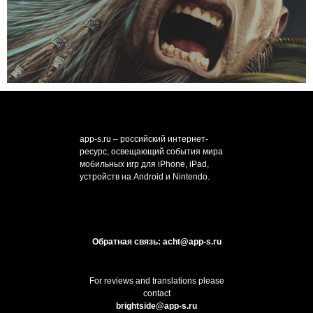
app-s.ru – российский интернет-
ресурс, освещающий события мира
мобильных игр для iPhone, iPad,
устройств на Android и Nintendo.
Обратная связь: acht@app-s.ru
For reviews and translations please
contact
brightside@app-s.ru