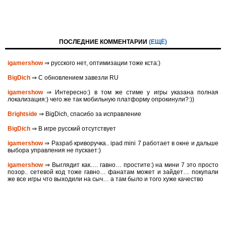
ПОСЛЕДНИЕ КОММЕНТАРИИ
(ЕЩЁ)
igamershow
⇒ русского нет, оптимизации тоже кста:)
BigDich
⇒ С обновлением завезли RU
igamershow
⇒ Интересно:) в том же стиме у игры указана полная
локализация:) чего же так мобильную платформу опрокинули?:))
Brightside
⇒ BigDich, спасибо за исправление
BigDich
⇒ В игре русский отсутствует
igamershow
⇒ Разраб криворучка.. ipad mini 7 работает в окне и дальше
выбора управления не пускает:)
igamershow
⇒ Выглядит как…. гавно… простите:) на мини 7 это просто
позор.. сетевой код тоже гавно… фанатам может и зайдет… покупали
же все игры что выходили на сыч… а там было и того хуже качество