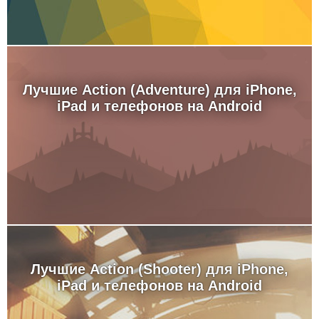
Лучшие Action (Adventure) для iPhone,
iPad и телефонов на Android
Лучшие Action (Shooter) для iPhone,
iPad и телефонов на Android