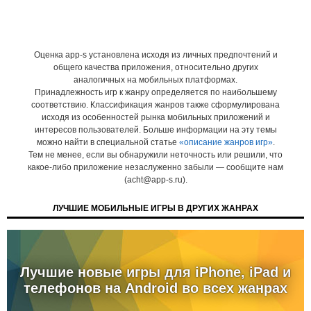
Оценка app-s установлена исходя из личных предпочтений и
общего качества приложения, относительно других
аналогичных на мобильных платформах.
Принадлежность игр к жанру определяется по наибольшему
соответствию. Классификация жанров также сформулирована
исходя из особенностей рынка мобильных приложений и
интересов пользователей. Больше информации на эту темы
можно найти в специальной статье
«описание жанров игр»
.
Тем не менее, если вы обнаружили неточность или решили, что
какое-либо приложение незаслуженно забыли — сообщите нам
(acht@app-s.ru).
ЛУЧШИЕ МОБИЛЬНЫЕ ИГРЫ В ДРУГИХ ЖАНРАХ
Лучшие новые игры для iPhone, iPad и
телефонов на Android во всех жанрах