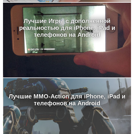
Лучшие Игры с дополненной
реальностью для iPhone, iPad и
телефонов на Android
Лучшие MMO-Action для iPhone, iPad и
телефонов на Android