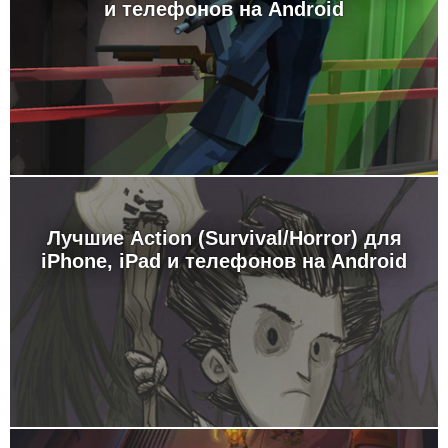
и телефонов на Android
Лучшие Action (Survival/Horror) для
iPhone, iPad и телефонов на Android