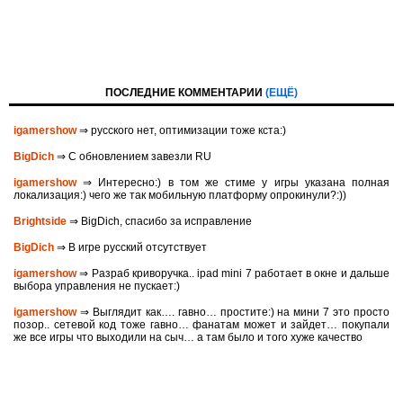
ПОСЛЕДНИЕ КОММЕНТАРИИ
(ЕЩЁ)
igamershow
⇒ русского нет, оптимизации тоже кста:)
BigDich
⇒ С обновлением завезли RU
igamershow
⇒ Интересно:) в том же стиме у игры указана полная
локализация:) чего же так мобильную платформу опрокинули?:))
Brightside
⇒ BigDich, спасибо за исправление
BigDich
⇒ В игре русский отсутствует
igamershow
⇒ Разраб криворучка.. ipad mini 7 работает в окне и дальше
выбора управления не пускает:)
igamershow
⇒ Выглядит как…. гавно… простите:) на мини 7 это просто
позор.. сетевой код тоже гавно… фанатам может и зайдет… покупали
же все игры что выходили на сыч… а там было и того хуже качество