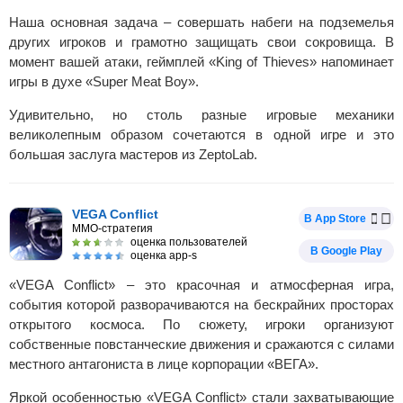
Наша основная задача – совершать набеги на подземелья
других игроков и грамотно защищать свои сокровища. В
момент вашей атаки, геймплей «King of Thieves» напоминает
игры в духе «Super Meat Boy».
Удивительно, но столь разные игровые механики
великолепным образом сочетаются в одной игре и это
большая заслуга мастеров из ZeptoLab.
VEGA Conflict
В App Store
MMO-стратегия
оценка пользователей
В Google Play
оценка app-s
«VEGA Conflict» – это красочная и атмосферная игра,
события которой разворачиваются на бескрайних просторах
открытого космоса. По сюжету, игроки организуют
собственные повстанческие движения и сражаются с силами
местного антагониста в лице корпорации «ВЕГА».
Яркой особенностью «VEGA Conflict» стали захватывающие