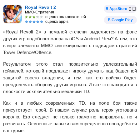
Royal Revolt 2
В App Store
MMO-Стратегия
оценка пользователей
В Google Play
оценка app-s
«Royal Revolt 2» в немалой степени выделяется на фоне
других игр подобного жанра на iOS и Android. Чем? А тем, что
в игре элементы MMO синтезированы с подвидом стратегий
Tower Defence/Offence.
Результатом этого стал поразительно увлекательный
геймплей, который предлагает игроку думать над башенной
защитой своего владения, и тем, как его войско будет
преодолевать оборону других игроков. И все это находится в
плоскости исключительно механики TD.
Как и в любых современных TD, на поле боя также
присутствует герой. В нашем случае роль героя уготована
королю. Его следует не только грамотно направлять, но и
развивать. Освоенные навыки вам определенно понадобятся
в штурме.