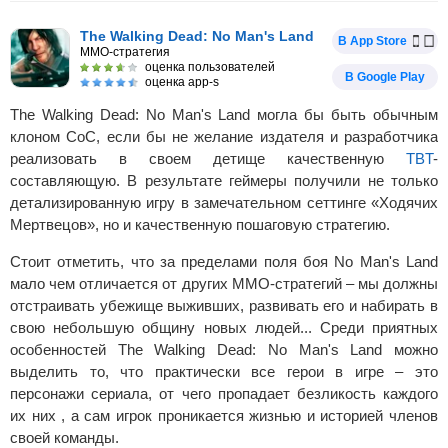
The Walking Dead: No Man's Land
В App Store
MMO-стратегия
оценка пользователей
В Google Play
оценка app-s
The Walking Dead: No Man's Land могла бы быть обычным
клоном CoC, если бы не желание издателя и разработчика
реализовать в своем детище качественную
TBT
-
составляющую. В результате геймеры получили не только
детализированную игру в замечательном сеттинге «Ходячих
Мертвецов», но и качественную пошаговую стратегию.
Стоит отметить, что за пределами поля боя No Man's Land
мало чем отличается от других MMO-стратегий – мы должны
отстраивать убежище выживших, развивать его и набирать в
свою небольшую общину новых людей... Среди приятных
особенностей The Walking Dead: No Man's Land можно
выделить то, что практически все герои в игре – это
персонажи сериала, от чего пропадает безликость каждого
их них , а сам игрок проникается жизнью и историей членов
своей команды.