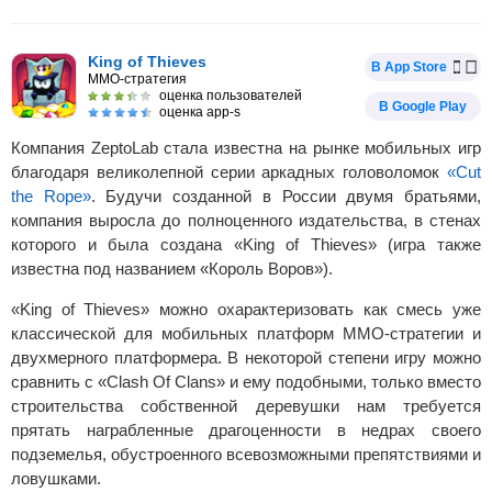
King of Thieves
В App Store
MMO-стратегия
оценка пользователей
В Google Play
оценка app-s
Компания ZeptoLab стала известна на рынке мобильных игр
благодаря великолепной серии аркадных головоломок
«Cut
the Rope»
. Будучи созданной в России двумя братьями,
компания выросла до полноценного издательства, в стенах
которого и была создана «King of Thieves» (игра также
известна под названием «Король Воров»).
«King of Thieves» можно охарактеризовать как смесь уже
классической для мобильных платформ MMO-стратегии и
двухмерного платформера. В некоторой степени игру можно
сравнить с «Clash Of Clans» и ему подобными, только вместо
строительства собственной деревушки нам требуется
прятать награбленные драгоценности в недрах своего
подземелья, обустроенного всевозможными препятствиями и
ловушками.