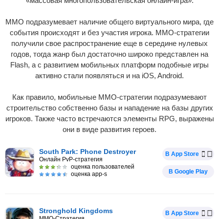
«массовая многопользовательская онлайн-игра».
MMO подразумевает наличие общего виртуального мира, где
события происходят и без участия игрока. MMO-cтратегии
получили свое распространение еще в середине нулевых
годов, тогда жанр был достаточно широко представлен на
Flash, а с развитием мобильных платформ подобные игры
активно стали появляться и на iOS, Android.
Как правило, мобильные MMO-cтратегии подразумевают
строительство собственно базы и нападение на базы других
игроков. Также часто встречаются элементы RPG, выражены
они в виде развития героев.
South Park: Phone Destroyer
В App Store
Онлайн PvP-стратегия
оценка пользователей
В Google Play
оценка app-s
Stronghold Kingdoms
В App Store
MMO-Стратегия