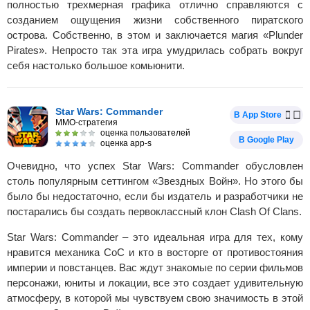
полностью трехмерная графика отлично справляются с
созданием ощущения жизни собственного пиратского
острова. Собственно, в этом и заключается магия «Plunder
Pirates». Непросто так эта игра умудрилась собрать вокруг
себя настолько большое комьюнити.
Star Wars: Commander
В App Store
MMO-стратегия
оценка пользователей
В Google Play
оценка app-s
Очевидно, что успех Star Wars: Commander обусловлен
столь популярным сеттингом «Звездных Войн». Но этого бы
было бы недостаточно, если бы издатель и разработчики не
постарались бы создать первоклассный клон Clash Of Clans.
Star Wars: Commander – это идеальная игра для тех, кому
нравится механика CoC и кто в восторге от противостояния
империи и повстанцев. Вас ждут знакомые по серии фильмов
персонажи, юниты и локации, все это создает удивительную
атмосферу, в которой мы чувствуем свою значимость в этой