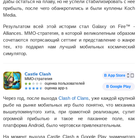
дабы остаться на плаву, но не успели стабилизировать с нее
прибыль, после чего обанкротились и были куплены Koch
Media.
Результатом всей этой истории стал Galaxy on Fire™ -
Alliances. MMO-стратегия, в которой великолепным образом
сочетаются потрясающий сеттинг и представление о жанре
тех, кто подарил нам лучший мобильных космический
симулятор.
Castle Clash
В App Store
MMO-стратегия
оценка пользователей
В Google Play
оценка app-s
Через год, после выхода
Clash of Clans
, уже каждой крупной
рыбе на рынке мобильных игр было понятно, что механика
вышеупомянутого хита, при грамотной реализации, сулит
огромной прибылью и такое не паханное поле, как
платформа Android, было чертовски привлекательным.
На момент выхода Castle Clash в Google Play знаменитого