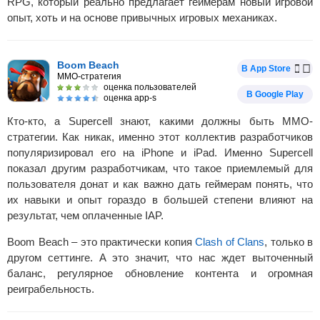
RPG, который реально предлагает геймерам новый игровой
опыт, хоть и на основе привычных игровых механиках.
Boom Beach
В App Store
MMO-стратегия
оценка пользователей
В Google Play
оценка app-s
Кто-кто, а Supercell знают, какими должны быть MMO-
стратегии. Как никак, именно этот коллектив разработчиков
популяризировал его на iPhone и iPad. Именно Supercell
показал другим разработчикам, что такое приемлемый для
пользователя донат и как важно дать геймерам понять, что
их навыки и опыт гораздо в большей степени влияют на
результат, чем оплаченные IAP.
Boom Beach – это практически копия
Clash of Clans
, только в
другом сеттинге. А это значит, что нас ждет выточенный
баланс, регулярное обновление контента и огромная
реиграбельность.