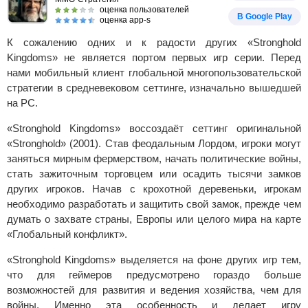
оценка пользователей
В Google Play
оценка app-s
К сожалению одних и к радости других «Stronghold
Kingdoms» не является портом первых игр серии. Перед
нами мобильный клиент глобальной многопользовательской
стратегии в средневековом сеттинге, изначально вышедшей
на PC.
«Stronghold Kingdoms» воссоздаёт сеттинг оригинальной
«Stronghold» (2001). Став феодальным Лордом, игроки могут
заняться мирным фермерством, начать политические войны,
стать зажиточным торговцем или осадить тысячи замков
других игроков. Начав с крохотной деревеньки, игрокам
необходимо разработать и защитить свой замок, прежде чем
думать о захвате страны, Европы или целого мира на карте
«Глобальный конфликт».
«Stronghold Kingdoms» выделяется на фоне других игр тем,
что для геймеров предусмотрено гораздо больше
возможностей для развития и ведения хозяйства, чем для
войны. Именно эта особенность и делает игру