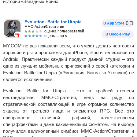
истории «Звездных Войн».
Evolution: Battle for Utopia
В App Store
MMO-Action/Стратегия
оценка пользователей
В Google Play
оценка app-s
MY.COM не раз показали всем, что умеют делать чертовски
хорошие игры и программы для iPhone, iPad и телефонов на
Android. Практически каждый продукт данной студии – это
одно из лучших мобильных приложений в своей категории и
Evolution: Battle for Utopia («Эволюция: Битва за Утопию») не
является исключением.
Evolution: Battle for Utopia – это в крайней степени
нестандартная MMO-Стратегия, ведь на ряду со
стратегической составляющей в игре огромное количество
экшена от третьего лица и элементов RPG. Все это
приправлено отличной графикой, качественными
спецэффектами и даже каким-никаким сюжетом. На выходе
получился великолепный симбиоз MMO-Action/Стратегии и