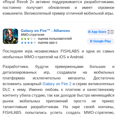
«Royal Revolt 2» активно поддерживается разработчиками,
постоянно получает обновления и имеет огромное
комьюнити. Великолепный пример отличной мобильной игры.
Galaxy on Fire™ - Alliances
В App Store
MMO-стратегия
оценка пользователей
В Google Play
оценка app-s
Последняя игра независимых FISHLABS и одна из самых
необычных MMO-стратегий на iOS и Android.
Разработчики, будучи приверженцами больших и
детализированных игр, создавали на мобильных
платформах исключительно мегахиты. Достаточно
вспомнить шикарный
Galaxy on Fire 2
и серию великолепных
DLC к нему. Именно любовь к платном и качественному
контенту убила студию, так как доходов быстро меняющийся
рынок мобильных приложений просто не принес
талантливым разработчикам. На заре своей кончины,
FISHLABS попытались успеть создать MMO-стратегию,