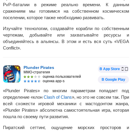
PvP-баталии в режиме реально времени. К данным
сражениям мы готовимся на собственном космическом
поселении, которое также необходимо развивать.
Изучайте технологии, создавайте корабли по собственным
чертежам, добывайте или захватывайте ресурсы и
объединяйтесь в альянсы. В этом и есть вся суть «VEGA
Conflict».
Plunder Pirates
В App Store
MMO-стратегия
оценка пользователей
В Google Play
оценка app-s
«Plunder Pirates» по многим параметрам попадает под
определение «клон
Clash of Clans
», но это не совсем так. При
всей схожести игровой механики с мастодонтом жанра,
«Plunder Pirates» абсолютна самостоятельная игра, которая
пошла по своему пути развития.
Пиратский сеттинг, ощущение морских просторов и