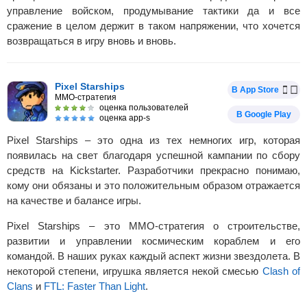
управление войском, продумывание тактики да и все
сражение в целом держит в таком напряжении, что хочется
возвращаться в игру вновь и вновь.
Pixel Starships
В App Store
MMO-стратегия
оценка пользователей
В Google Play
оценка app-s
Pixel Starships – это одна из тех немногих игр, которая
появилась на свет благодаря успешной кампании по сбору
средств на Kickstarter. Разработчики прекрасно понимаю,
кому они обязаны и это положительным образом отражается
на качестве и балансе игры.
Pixel Starships – это MMO-стратегия о строительстве,
развитии и управлении космическим кораблем и его
командой. В наших руках каждый аспект жизни звездолета. В
некоторой степени, игрушка является некой смесью
Clash of
Clans
и
FTL: Faster Than Light
.