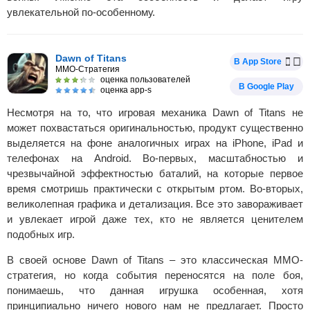
увлекательной по-особенному.
Dawn of Titans
В App Store
MMO-Стратегия
оценка пользователей
В Google Play
оценка app-s
Несмотря на то, что игровая механика Dawn of Titans не
может похвастаться оригинальностью, продукт существенно
выделяется на фоне аналогичных играх на iPhone, iPad и
телефонах на Android. Во-первых, масштабностью и
чрезвычайной эффектностью баталий, на которые первое
время смотришь практически с открытым ртом. Во-вторых,
великолепная графика и детализация. Все это завораживает
и увлекает игрой даже тех, кто не является ценителем
подобных игр.
В своей основе Dawn of Titans – это классическая MMO-
стратегия, но когда события переносятся на поле боя,
понимаешь, что данная игрушка особенная, хотя
принципиально ничего нового нам не предлагает. Просто