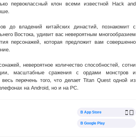
лько первоклассный клон всеми известной Hack and
чше.
сов до владений китайских династий, познакомит с
ьнего Востока, удивит вас невероятным многообразием
тия персонажей, которая предложит вам совершенно
ние.
сонажей, невероятное количество способностей, сотни
ации, масштабные сражения с ордами монстров и
весь перечень того, что делает Titan Quest одной из
елефонах на Android, но и на PC.
В App Store
В Google Play