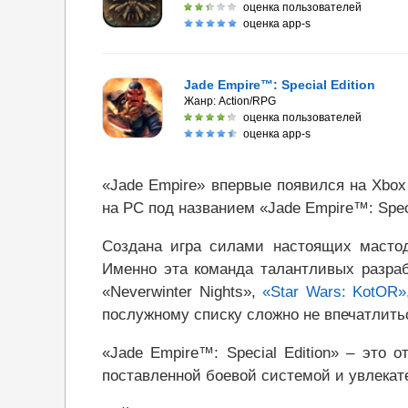
оценка пользователей
оценка app-s
Jade Empire™: Special Edition
Жанр:
Action/RPG
оценка пользователей
оценка app-s
«Jade Empire» впервые появился на Xbox
на PC под названием «Jade Empire™: Speci
Создана игра силами настоящих мастод
Именно эта команда талантливых разраб
«Neverwinter Nights»,
«Star Wars: KotOR»
послужному списку сложно не впечатлить
«Jade Empire™: Special Edition» – это
поставленной боевой системой и увлека