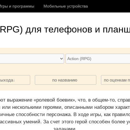
Игры и программы
Мобильные устройства
(RPG)
для телефонов и планш
·
·
выхода
по названию
по оценкам 
ют выражение «ролевой боевик», что, в общем-то, справ
и или несколькими героями, описанными набором характе
ичные способности персонажа. В ходе игры, как правило
ассивных умений. За счет этого герой способен более
задачами.