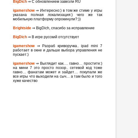
BigDich
⇒ С обновлением завезли RU
igamershow
⇒ Интересно:) в том же стиме у игры
указана полная локализация:) чего же так
мобильную платформу опрокинули?:))
Brightside
⇒ BigDich, спасибо за исправление
BigDich
⇒ В игре русский отсутствует
igamershow
⇒ Разраб криворучка.. ipad mini 7
работает в окне и дальше выбора управления не
пускает:)
igamershow
⇒ Выглядит как…. гавно… простите:)
на мини 7 это просто позор.. сетевой код тоже
гавно… фанатам может и зайдет… покупали же
все игры что выходили на сыч… а там было и того
хуже качество