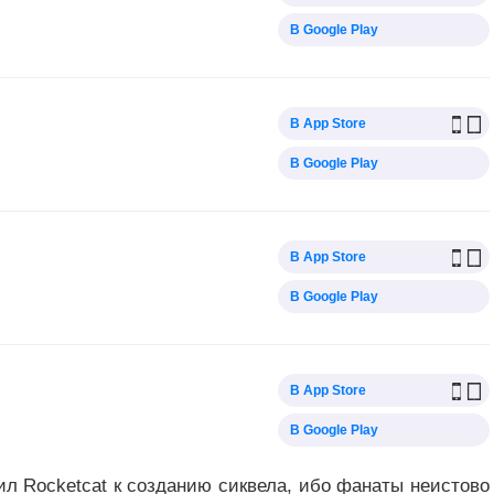
В Google Play
В App Store
В Google Play
В App Store
В Google Play
В App Store
В Google Play
ил Rocketcat к созданию сиквела, ибо фанаты неистово