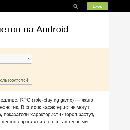
Вход
етов на Android
пользователей
едливо. RPG (role-playing game) — жанр
ристик. В список характеристик могут
, показатели характеристик героя растут,
 успешно справляться с поставленными