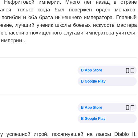
в Нефритовой империи. Много лет назад в стране
шаяся, только когда был повержен орден монахов,
е погибли и оба брата нынешнего императора. Главный
евне, лучший ученик школы боевых искусств мастера
ь к спасению похищенного слугами императора учителя,
 империи...
В App Store
В Google Play
В App Store
В Google Play
у успешной игрой, посягнувшей на лавры Diablo II.