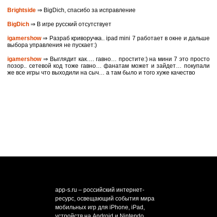
Brightside
⇒ BigDich, спасибо за исправление
BigDich
⇒ В игре русский отсутствует
igamershow
⇒ Разраб криворучка.. ipad mini 7 работает в окне и дальше
выбора управления не пускает:)
igamershow
⇒ Выглядит как…. гавно… простите:) на мини 7 это просто
позор.. сетевой код тоже гавно… фанатам может и зайдет… покупали
же все игры что выходили на сыч… а там было и того хуже качество
app-s.ru – российский интернет-
ресурс, освещающий события мира
мобильных игр для iPhone, iPad,
устройств на Android и Nintendo.