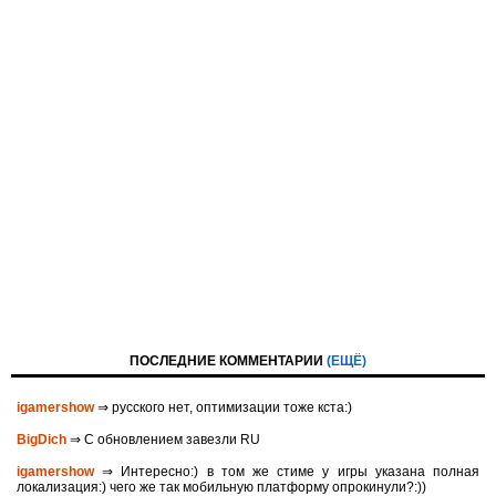
ПОСЛЕДНИЕ КОММЕНТАРИИ
(ЕЩЁ)
igamershow
⇒ русского нет, оптимизации тоже кста:)
BigDich
⇒ С обновлением завезли RU
igamershow
⇒ Интересно:) в том же стиме у игры указана полная
локализация:) чего же так мобильную платформу опрокинули?:))