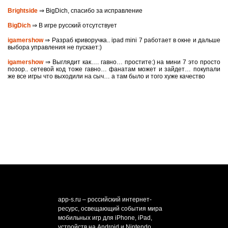
Brightside
⇒ BigDich, спасибо за исправление
BigDich
⇒ В игре русский отсутствует
igamershow
⇒ Разраб криворучка.. ipad mini 7 работает в окне и дальше
выбора управления не пускает:)
igamershow
⇒ Выглядит как…. гавно… простите:) на мини 7 это просто
позор.. сетевой код тоже гавно… фанатам может и зайдет… покупали
же все игры что выходили на сыч… а там было и того хуже качество
app-s.ru – российский интернет-
ресурс, освещающий события мира
мобильных игр для iPhone, iPad,
устройств на Android и Nintendo.