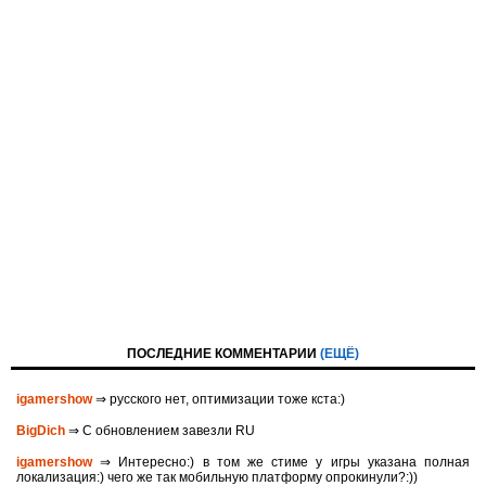
ПОСЛЕДНИЕ КОММЕНТАРИИ
(ЕЩЁ)
igamershow
⇒ русского нет, оптимизации тоже кста:)
BigDich
⇒ С обновлением завезли RU
igamershow
⇒ Интересно:) в том же стиме у игры указана полная
локализация:) чего же так мобильную платформу опрокинули?:))